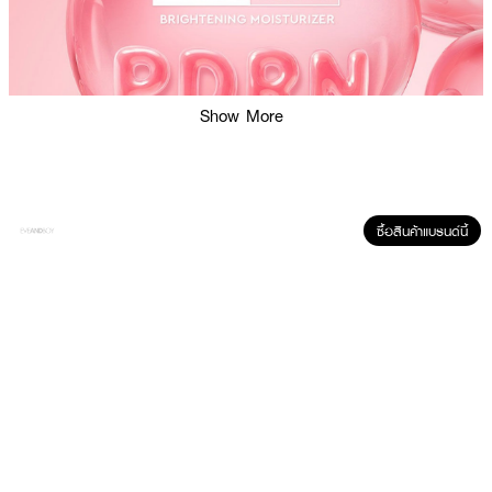
Show More
ซื้อสินค้าแบรนด์นี้
ผลลัพธ์ที่ได้:
ฟื้นบำรุงและกู้ผิวหมองคล้ำอย่างมือโปรด้วยมอยส์เจอร์ไรเซอร์บำรุงผิวหน้าเนื้อ
พุดดิ้ง มอบประสิทธิภาพการดูแลผิวแบบทริปเปิ้ลแอคชั่น (Triple Action) ที่ช่วยฟื้น
บำรุง ปรับผิวให้กระจ่างใส และมอบสัมผัสผิวอิ่มฟูนุ่มเด้งไว้ในหนึ่งเดียว โดดเด่น
ด้วยส่วนผสมหลัก PDRN พลังสารสกัดจาก DNA Salmon (Sodium DNA)