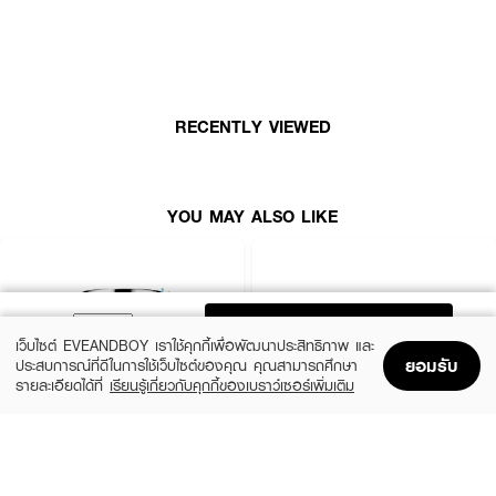
ตรงเข้าฟื้นบำรุงและรีเฟรชผิวที่แห้งกร้านอ่อนแอได้อย่างล้ำลึก ช่วยเร่งการฟื้นฟู
เซลล์ผิวพร้อมซ่อมแซมเกราะป้องกันผิวให้กลับมาแข็งแรง ผสานพลังร่วมกับไนอะ
ซินาไมด์ 5% (5% Niacinamide) และทราเนซามิกแอซิด 1% (1% Tranexamic
Acid / TXA) ร่วมกันทำงานอย่างทรงประสิทธิภาพในการลดเลือนจุดด่างดำ ฝ้า
กระ และรอยดำให้แลดูจางลง พร้อมช่วยควบคุมความมันส่วนเกิน ปรับสมดุลผิว
และกระชับรูขุมขนให้ผิวดูเรียบเนียนสม่ำเสมอสว่างกระจ่างใสขึ้นอย่างเห็นได้ชัด
RECENTLY VIEWED
นอกจากนี้ยังอุดมด้วยวิตามินบี 5 (Panthenol) และวิตามินบี 12
(Cyanocobalamิน) ที่ให้เนื้อครีมเป็นสีชมพูพุดดิ้งตามธรรมชาติ ช่วยเติมเต็มน้ำให้
ผิวและล็อคความชุ่มชื้นยาวนาน โดดเด่นด้วยเนื้อสัมผัสแบบพุดดิ้งสีชมพูบางเบาขั้น
สุด เกลี่ยลื่นและซึมซาบเข้าสู่ชั้นผิวได้อย่างรวดเร็ว ไม่เหนียวเหนอะหนะ ไม่ทิ้งความ
YOU MAY ALSO LIKE
มัน แนบสนิทไปกับผิวไม่ตกร่อง ไม่แคร็ก และไม่เป็นคราบ สามารถใช้เคลือบปกป้อง
ผิวได้ทุกวันทั้งตอนเช้าและตอนกลางคืนโดยไม่รบกวนการแต่งหน้า เผยผิวใหม่ที่แลดู
เปล่งปลั่ง สดชื่น อิ่มน้ำ และโกลว์ใสสุขภาพดีแบบเป็นธรรมชาติในทุกมิติ
ADD TO BAG
● แกลดทูโกลว์ พีดีอาร์เอ็น 5% ไนอะซินาไมด์ 1% ทีเอ็กซ์เอ ไบรท์เทนนิ่ง มอยส์
เว็บไซต์ EVEANDBOY เราใช้คุกกี้เพื่อพัฒนาประสิทธิภาพ และ
เจอร์ไรเซอร์ (ผลิตภัณฑ์บำรุงผิวหน้า)
ยอมรับ
ประสบการณ์ที่ดีในการใช้เว็บไซต์ของคุณ คุณสามารถศึกษา
● High Purity PDRN สารสกัดดีเอ็นเอจากปลาแซลมอน ช่วยฟื้นบำรุงล้ำลึก เร่ง
รายละเอียดได้ที่
เรียนรู้เกี่ยวกับคุกกี้ของเบราว์เซอร์เพิ่มเติม
การฟื้นฟูเซลล์ผิว และซ่อมแซมเกราะป้องกันผิวที่ถูกทำร้ายให้แข็งแรง
Home
Home
Promotions
Promotions
Shopping Bag
Shopping Bag
Account
Account
● 5% Niacinamide & 1% TXA ช่วยกู้ผิวหมองคล้ำ ปรับสีผิวให้สว่างกระจ่างใส
CLINIQUE
SKINTIFIC
สม่ำเสมอ ลดเลือนจุดด่างดำ คุมมัน และช่วยให้รูขุมขนแลดูเล็กลง
Moisture Surge Extended Replenishing
5X Ceramide Barrier Moisture Gel
Hydrator
● Pink Pudding Texture เนื้อสัมผัสพุดดิ้งสีชมพูบางเบาพิเศษ ซึมซาบไว ไม่
(50%)
฿339
฿679