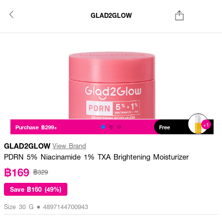
GLAD2GLOW
+1
Purchase ฿299+
Free
GLAD2GLOW
View Brand
PDRN 5% Niacinamide 1% TXA Brightening Moisturizer
฿169
฿329
Save
฿160 (49%)
Size 30 G • 4897144700943