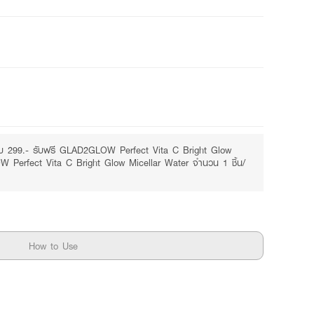
Free
Purchase ฿299+
บ 299.- รับฟรี GLAD2GLOW Perfect Vita C Bright Glow
 Perfect Vita C Bright Glow Micellar Water จำนวน 1 ชิ้น/
How to Use