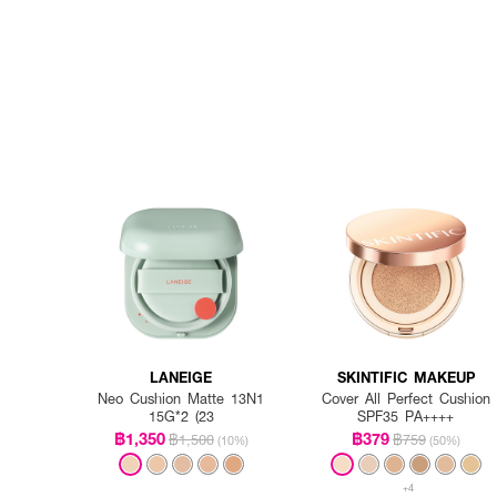
LANEIGE
SKINTIFIC MAKEUP
Neo Cushion Matte 13N1
Cover All Perfect Cushion
15G*2 (23
SPF35 PA++++
฿1,350
฿379
฿1,500
฿759
(10%)
(50%)
+4