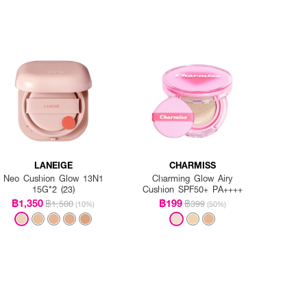
LANEIGE
CHARMISS
Neo Cushion Glow 13N1
Charming Glow Airy
15G*2 (23)
Cushion SPF50+ PA++++
฿1,350
฿199
฿1,500
฿399
(10%)
(50%)