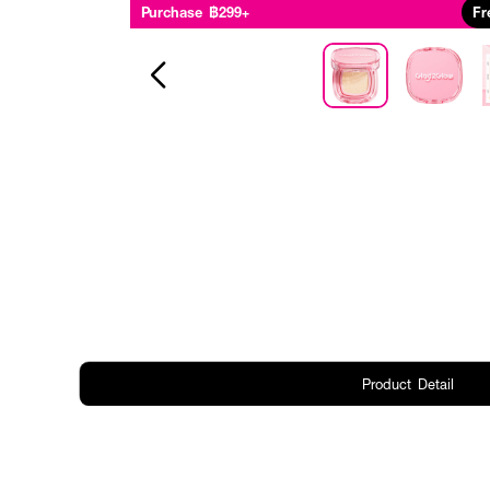
Purchase ฿299+
Fr
Product Detail