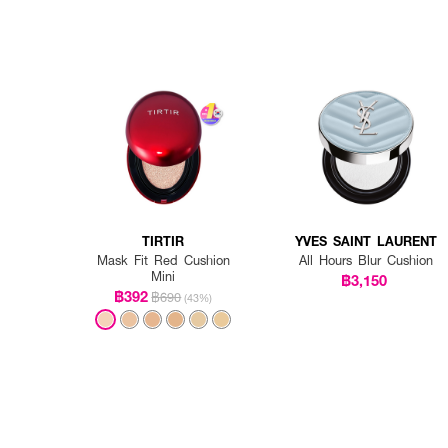
TIRTIR
YVES SAINT LAURENT
Mask Fit Red Cushion
All Hours Blur Cushion
Mini
฿3,150
฿392
฿690
(43%)