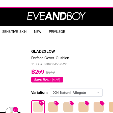
SENSITIVE SKIN
NEW
PRIVILEGE
GLAD2GLOW
Perfect Cover Cushion
11 G • 8809634537522
฿259
฿519
Save
฿260 (50%)
Variation:
00N Natural Affogato
+1