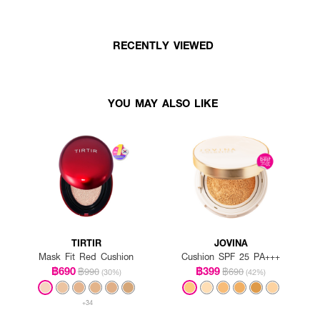
RECENTLY VIEWED
YOU MAY ALSO LIKE
TIRTIR
JOVINA
Mask Fit Red Cushion
Cushion SPF 25 PA+++
฿690
฿399
฿990
฿690
(30%)
(42%)
+34