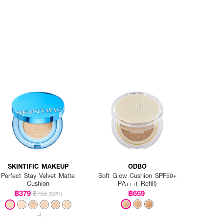
SKINTIFIC MAKEUP
ODBO
Perfect Stay Velvet Matte
Soft Glow Cushion SPF50+
Cushion
PA+++(+Refill)
฿379
฿659
฿759
(50%)
+4