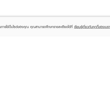
ในการใช้เว็บไซต์ของคุณ คุณสามารถศึกษารายละเอียดได้ที่
เรียนรู้เกี่ยวกับคุกกี้ของเบรา
TOMER CARE
EVEANDBOY MEMBER
 Shopping
Member registration
 store
t us