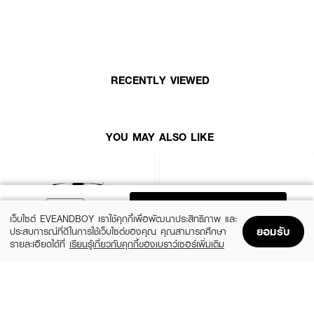
RECENTLY VIEWED
YOU MAY ALSO LIKE
ADD TO BAG
เว็บไซต์ EVEANDBOY เราใช้คุกกี้เพื่อพัฒนาประสิทธิภาพ และ
ยอมรับ
ประสบการณ์ที่ดีในการใช้เว็บไซต์ของคุณ คุณสามารถศึกษา
รายละเอียดได้ที่
เรียนรู้เกี่ยวกับคุกกี้ของเบราว์เซอร์เพิ่มเติม
Home
Home
Promotions
Promotions
Shopping Bag
Shopping Bag
Account
Account
CLINIQUE
SKINTIFIC
Moisture Surge Extended Replenishing
5X Ceramide Barrier Moisture Gel
• มอยเจอร์ไรเซอร์เนื้อบางเบา
Hydrator
(50%)
฿339
฿679