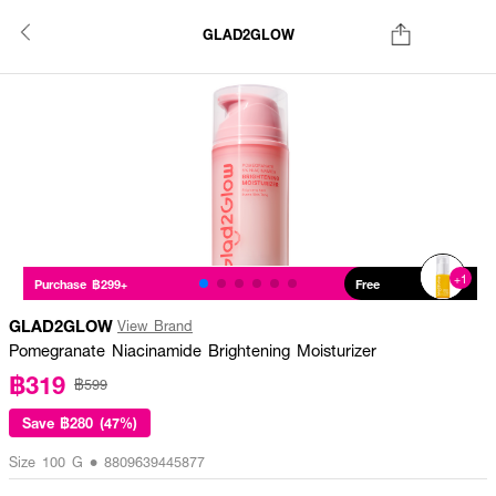
GLAD2GLOW
+1
Purchase ฿299+
Free
GLAD2GLOW
View Brand
Pomegranate Niacinamide Brightening Moisturizer
฿319
฿599
Save
฿280 (47%)
Size 100 G • 8809639445877