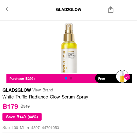
GLAD2GLOW
+1
Purchase ฿299+
Free
GLAD2GLOW
View Brand
White Truffle Radiance Glow Serum Spray
฿179
฿319
Save
฿140 (44%)
Size 100 ML • 4897144701063