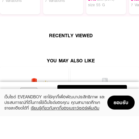
7 Variations
7 Variations
size 55 G
7 Va
RECENTLY VIEWED
YOU MAY ALSO LIKE
ADD TO BAG
เว็บไซต์ EVEANDBOY เราใช้คุกกี้เพื่อพัฒนาประสิทธิภาพ และ
ยอมรับ
ประสบการณ์ที่ดีในการใช้เว็บไซต์ของคุณ คุณสามารถศึกษา
รายละเอียดได้ที่
เรียนรู้เกี่ยวกับคุกกี้ของเบราว์เซอร์เพิ่มเติม
Home
Home
Promotions
Promotions
Shopping Bag
Shopping Bag
Account
Account
FRESH DROP
EUCERIN
Mineral Spray
HYALURON FACIAL MIST SPRAY
(33%)
(10%)
฿199
฿495
฿299
฿550