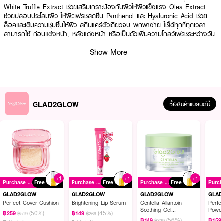
White Truffle Extract ช่วยเสริมเกราะป้องกันผิวให้ผิวแข็งแรง Olea Extract
ช่วยปลอบประโลมผิว ให้ผิวเฟรชสดชื่น Panthenol และ Hyaluronic Acid ช่วย
ล็อคและเติมความชุ่มชื้นให้ผิว สกินแคร์ตัวเดียวจบ พกพาง่าย ใช้ได้ทุกที่ทุกเวลา
สามารถใช้ ก่อนแต่งหน้า, หลังแต่งหน้า หรือเป็นตัวเพิ่มความโกลว์เฟรชระหว่างวัน
· สเปรย์เซรั่มไบเฟส มอบสัมผัสบางเบา
Show More
· มอบผิวชุ่มชื้นพร้อมโกลว์แบบ “Glass Skin” ผิวฉ่ำสวยอย่างเป็นธรรมชาติ
· ช่วยเสริมเกราะป้องกันผิวให้ผิวแข็งแรง Olea Extract ช่วยปลอบประโลมผิว
· ช่วยล็อคและเติมความชุ่มชื้นให้ผิว
GLAD2GLOW
ซื้อสินค้าแบรนด์นี้
· สกินแคร์ตัวเดียวจบ พกพาง่าย ใช้ได้ทุกที่ทุกเวลา
· FDA Registration No. : 12-2-6800032231
How To Use :
เขย่าขวดก่อนใช้ ฉีดพรมให้ทั่วใบหน้า แล้วรอให้เซ็ตตัว สามารถใช้ได้ทั้งเช้าเย็น หรือ
+1
+1
+1
Purchase ฿299+
Free
Purchase ฿299+
Free
Purchase ฿299+
Free
ใช้ระหว่างวันเพื่อเพิ่มความชุ่มชื้นให้ผิว
GLAD2GLOW
GLAD2GLOW
GLAD2GLOW
GLA
Perfect Cover Cushion
Brightening Lip Serum
Centella Allantoin
Perfe
Soothing Gel
Powd
(50%)
(45%)
฿259
฿149
฿519
฿269
Moisturizer
(56%)
฿149
฿15
฿339