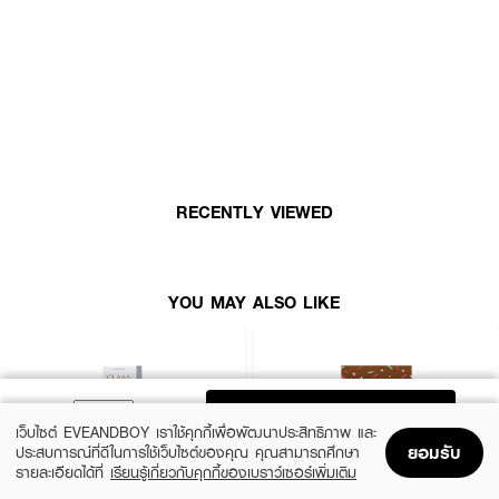
•
เพิ่มความชุ่มชื้นให้กับดวงตา
•
สามารถสวมใส่ได้ยาวนานตลอดวันไม่ระคายเคือง
•
เลนส์ฟีลธรรมชาติ เป็น Everyday look ได้แบบไม่ติดได้ลุคคุณหนูสายหวาน
ละมุน
•
Nature Brown สีน้ำตาลธรรมชาติ
•
หมายเลขใบอนุญาต/อย.64-2-2-2-0000155
RECENTLY VIEWED
YOU MAY ALSO LIKE
ADD TO BAG
เว็บไซต์ EVEANDBOY เราใช้คุกกี้เพื่อพัฒนาประสิทธิภาพ และ
ยอมรับ
ประสบการณ์ที่ดีในการใช้เว็บไซต์ของคุณ คุณสามารถศึกษา
รายละเอียดได้ที่
เรียนรู้เกี่ยวกับคุกกี้ของเบราว์เซอร์เพิ่มเติม
Home
Home
Promotions
Promotions
Shopping Bag
Shopping Bag
Account
Account