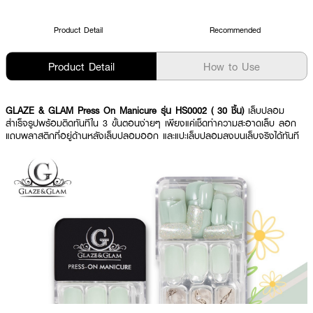
Product Detail
Recommended
Product Detail
How to Use
GLAZE & GLAM Press On Manicure รุ่น HS0002 ( 30 ชิ้น)
เล็บปลอม
สำเร็จรูปพร้อมติดทันทีใน 3 ขั้นตอนง่ายๆ เพียงแค่เช็ดทำความสะอาดเล็บ ลอก
แถบพลาสติกที่อยู่ด้านหลังเล็บปลอมออก และแปะเล็บปลอมลงบนเล็บจริงได้ทันที