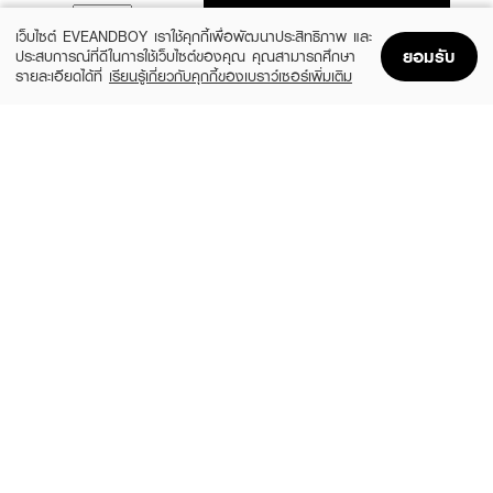
ADD TO BAG
เว็บไซต์ EVEANDBOY เราใช้คุกกี้เพื่อพัฒนาประสิทธิภาพ และ
ยอมรับ
ประสบการณ์ที่ดีในการใช้เว็บไซต์ของคุณ คุณสามารถศึกษา
รายละเอียดได้ที่
เรียนรู้เกี่ยวกับคุกกี้ของเบราว์เซอร์เพิ่มเติม
Home
Home
Promotions
Promotions
Shopping Bag
Shopping Bag
Account
Account
GLAZE & GLAM
GLAZE & GLAM
Press-On Manicure/PM0110/30PCS
Press-On Manicure/PM0060/30PCS
(28%)
(28%)
฿229
฿229
฿320
฿320
size 15 G
size 20 G
GLAZE & GLAM
GLAZE & GLAM