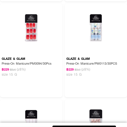
GLAZE & GLAM
GLAZE & GLAM
Press-On Manicure/PM0094/30Pcs
Press-On Manicure/PM0113/30PCS
(28%)
(28%)
฿229
฿229
฿320
฿320
size 15 G
size 15 G