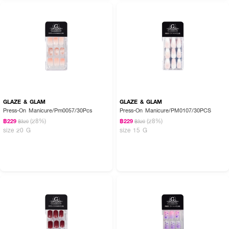
● แผ่นเช็ดเล็บ
● ตะไบขนาดเล็ก
● ไม้ขนาดเล็ก
How to Use :
● ทำความสะอาดเล็บจริงด้วยแผ่นเช็ดเล็บ
● เลือกเล็บปลอมให้พอดีกับขนาดเล็บจริง
GLAZE & GLAM
GLAZE & GLAM
Press-On Manicure/Pm0057/30Pcs
Press-On Manicure/PM0107/30PCS
● ลอกแถบพลาสติกที่อยู่ด้านหลังเล็บปลอมออก
(28%)
(28%)
฿229
฿229
฿320
฿320
size 20 G
size 15 G
● แปะเล็บปลอมลงไปบนเล็บจริง และกดให้แน่นทั่วทุกด้าน
● ตะไบหรือตัดแต่งเล็บได้ตามต้องการ
วิธีถอด
● ใช้มือหรือไม้เล็กๆ ค่อยๆ งัดเล็บปลอมขึ้นมาจากด้านข้าง