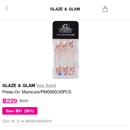
GLAZE & GLAM
GLAZE & GLAM
View Brand
Press-On Manicure/PM0060/30PCS
฿229
฿320
Save
฿91 (28%)
Size 20 G • 8859439500818