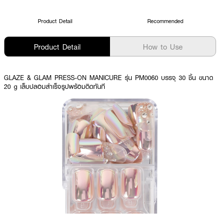
Product Detail
Recommended
Product Detail
How to Use
GLAZE & GLAM PRESS-ON MANICURE รุ่น PM0060 บรรจุ 30 ชิ้น ขนาด
20 g เล็บปลอมสำเร็จรูปพร้อมติดทันที