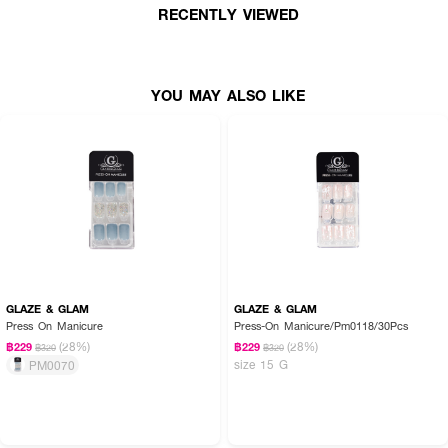
• แผ่นเช็ดเล็บ
RECENTLY VIEWED
• ตะไบขนาดเล็ก
• ไม้ขนาดเล็ก
YOU MAY ALSO LIKE
GLAZE & GLAM
GLAZE & GLAM
Press On Manicure
Press-On Manicure/Pm0118/30Pcs
(28%)
(28%)
฿229
฿229
฿320
฿320
size 15 G
PM0070