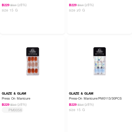
(28%)
(28%)
฿229
฿229
฿320
฿320
size 15 G
size 20 G
GLAZE & GLAM
GLAZE & GLAM
Press On Manicure
Press-On Manicure/PM0113/30PCS
(28%)
(28%)
฿229
฿229
฿320
฿320
size 15 G
PM0056