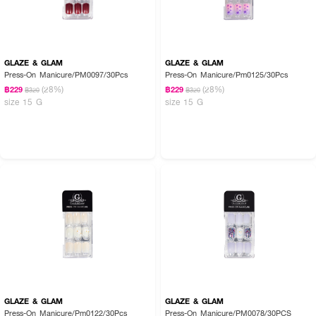
GLAZE & GLAM
GLAZE & GLAM
Press-On Manicure/PM0097/30Pcs
Press-On Manicure/Pm0125/30Pcs
(28%)
(28%)
฿229
฿229
฿320
฿320
size 15 G
size 15 G
GLAZE & GLAM
GLAZE & GLAM
Press-On Manicure/Pm0122/30Pcs
Press-On Manicure/PM0078/30PCS