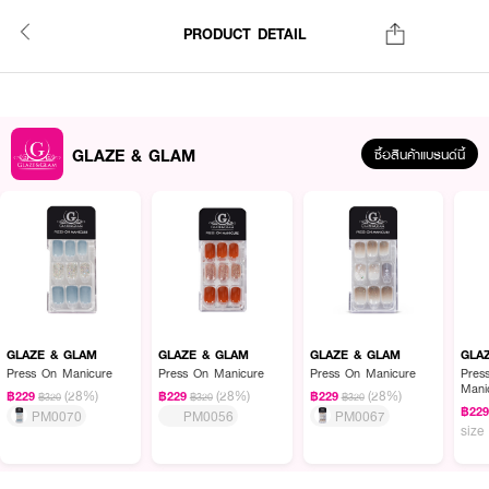
PRODUCT DETAIL
GLAZE & GLAM
ซื้อสินค้าแบรนด์นี้
GLAZE & GLAM
GLAZE & GLAM
GLAZE & GLAM
GLA
Press On Manicure
Press On Manicure
Press On Manicure
Pres
Mani
(28%)
(28%)
(28%)
฿229
฿229
฿229
฿320
฿320
฿320
฿22
PM0070
PM0056
PM0067
size