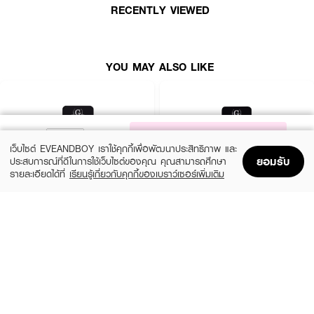
RECENTLY VIEWED
● เงางามและทนทานเหมือนทาเล็บด้วยสีเจลจริงๆ
● มีสีสันและลวดลายให้เลือกมากมาย เหมาะกับผู้หญิงทุกสไตล์
YOU MAY ALSO LIKE
ในกล่องประกอบด้วย
● เล็บปลอมที่ตกแต่งสีสันและลวดลายอย่างสวยงาม 30 ชิ้น
● คู่มือวิธีใช้
NOTIFY ME
● แผ่นเช็ดเล็บ
เว็บไซต์ EVEANDBOY เราใช้คุกกี้เพื่อพัฒนาประสิทธิภาพ และ
ยอมรับ
ประสบการณ์ที่ดีในการใช้เว็บไซต์ของคุณ คุณสามารถศึกษา
● ตะไบขนาดเล็ก
รายละเอียดได้ที่
เรียนรู้เกี่ยวกับคุกกี้ของเบราว์เซอร์เพิ่มเติม
Home
Home
Promotions
Promotions
Shopping Bag
Shopping Bag
Account
Account
● ไม้ขนาดเล็ก
GLAZE & GLAM
GLAZE & GLAM
Press On Manicure
Press-On Manicure/Pm0118/30Pcs
(28%)
(28%)
฿229
฿229
฿320
฿320
size 15 G
PM0070