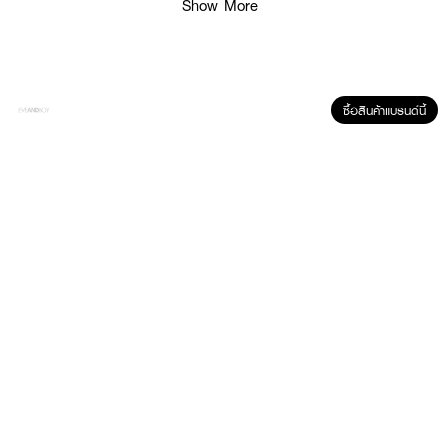
Show More
ซื้อสินค้าแบรนด์นี้
ผลลัพธ์ที่ได้ :
เล็บสวยแบบทันใจ ติดง่ายด้วย GLAZE & GLAM Press On Manicure เล็บ
ปลอมสำเร็จรูปพร้อมติดทันทีใน 3 ขั้นตอนง่ายๆ
● เล็บปลอมสำเร็จรูปพร้อมเทปกาวในตัว
● ติดทนนาน 3 สัปดาห์
● สะดวกและรวดเร็วมาก ติดง่าย ถอดง่าย
● มีหลากหลายขนาดให้เลือก เข้าได้กับเล็บของผู้หญิงทุกคน
● ช่วยรักษาเล็บจริง หน้าเล็บไม่พัง