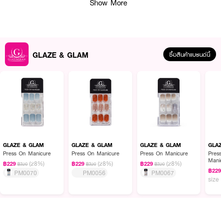
Show More
GLAZE & GLAM
ซื้อสินค้าแบรนด์นี้
ผลลัพธ์ที่ได้ :
เล็บปลอมสำเร็จรูปพร้อมติดทันทีใน 3 ขั้นตอนง่ายๆ เพียงแค่เช็ดทำความสะอาด
เล็บ ลอกแถบพลาสติกที่อยู่ด้านหลังเล็บปลอมออก และแปะเล็บปลอมลงบนเล็บ
จริงได้ทันที
ในกล่องประกอบด้วย
GLAZE & GLAM
GLAZE & GLAM
GLAZE & GLAM
GLA
Press On Manicure
Press On Manicure
Press On Manicure
Pres
· เล็บปลอมที่ตกแต่งสีสันและลวดลายอย่างสวยงาม 30 ชิ้น
Mani
(28%)
(28%)
(28%)
฿229
฿229
฿229
฿320
฿320
฿320
฿22
PM0070
PM0056
PM0067
· คู่มือวิธีใช้
size
· แผ่นเช็ดเล็บ
· ตะไบขนาดเล็ก