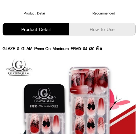
Product Detail
Recommended
Product Detail
How to Use
GLAZE & GLAM Press-On Manicure #PM0104 (30 ชิ้น)