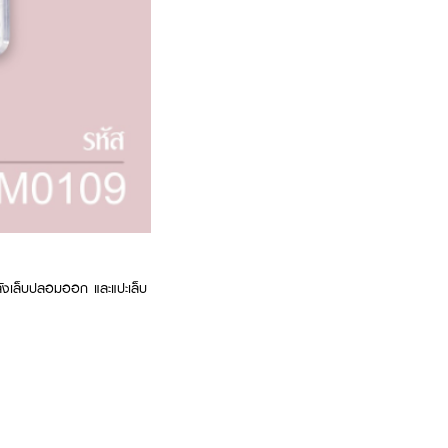
ลังเล็บปลอมออก และแปะเล็บ