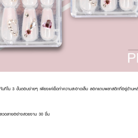
ทันทีใน 3 ขั้นตอนง่ายๆ เพียงแค่เช็ดทำความสะอาดเล็บ ลอกแถบพลาสติกที่อยู่ด้านห
ี
ละลวดลายอย่างสวยงาม 30 ชิ้น