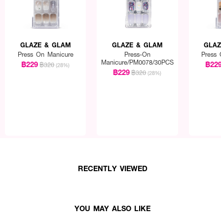
GLAZE & GLAM
GLAZE & GLAM
GLAZ
Press On Manicure
Press-On
Press
Manicure/PM0078/30PCS
฿229
฿22
฿320
(28%)
฿229
฿320
(28%)
RECENTLY VIEWED
YOU MAY ALSO LIKE
ผ่นเช็ดเล็บ