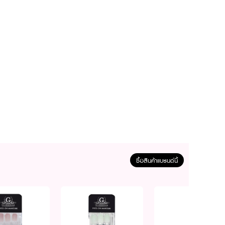
ซื้อสินค้าแบรนด์นี้