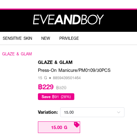
SENSITIVE SKIN
NEW
PRIVILEGE
GLAZE & GLAM
GLAZE & GLAM
Press-On Manicure/PM0109/30PCS
15 G • 8859439501464
฿229
฿320
Save
฿91 (28%)
Variation:
15.00
15.00 G