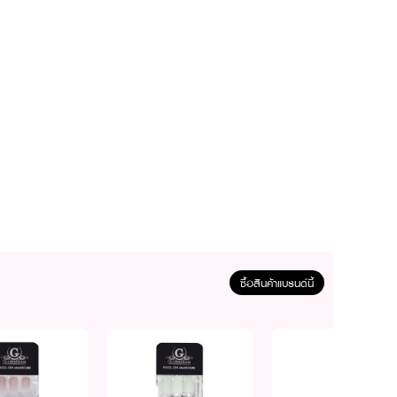
ซื้อสินค้าแบรนด์นี้