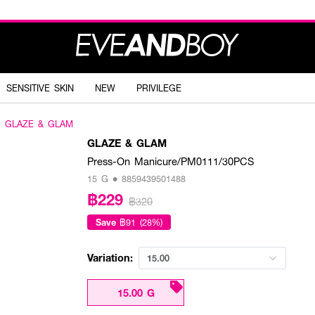
SENSITIVE SKIN
NEW
PRIVILEGE
GLAZE & GLAM
GLAZE & GLAM
Press-On Manicure/PM0111/30PCS
15 G • 8859439501488
฿229
฿320
Save
฿91 (28%)
Variation:
15.00
15.00 G