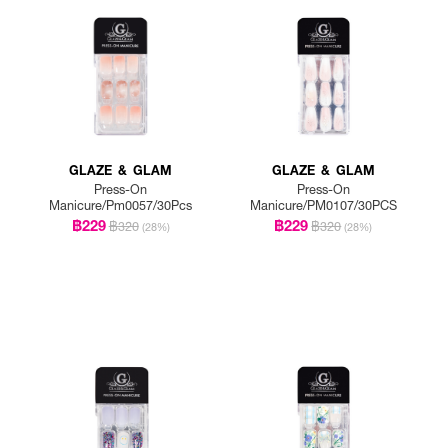
ขนาดเล็บจริง
านหลังเล็บปลอมออก
ง และกดให้แน่นทั่วทุกด้าน
มต้องการ
GLAZE & GLAM
GLAZE & GLAM
Press-On
Press-On
Manicure/Pm0057/30Pcs
Manicure/PM0107/30PCS
฿229
฿229
฿320
฿320
(28%)
(28%)