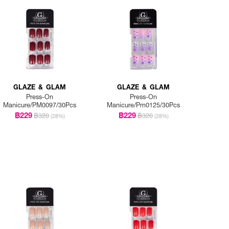
GLAZE & GLAM
GLAZE & GLAM
Press-On
Press-On
Manicure/PM0097/30Pcs
Manicure/Pm0125/30Pcs
฿229
฿229
฿320
฿320
(28%)
(28%)