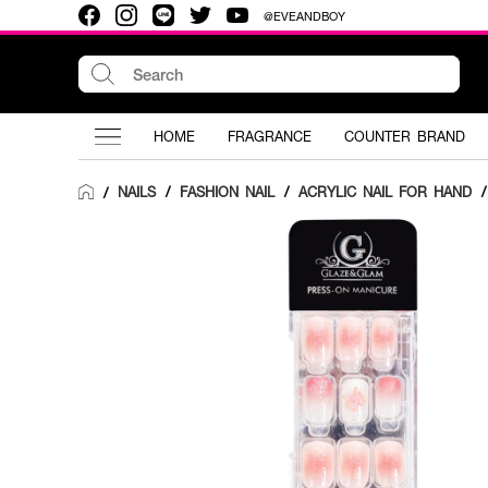
@EVEANDBOY
HOME
FRAGRANCE
COUNTER BRAND
NAILS
/
FASHION NAIL
/
ACRYLIC NAIL FOR HAND
/
/