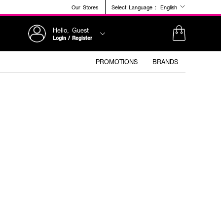
Our Stores
Select Language :
English
Hello, Guest
Login / Register
PROMOTIONS
BRANDS