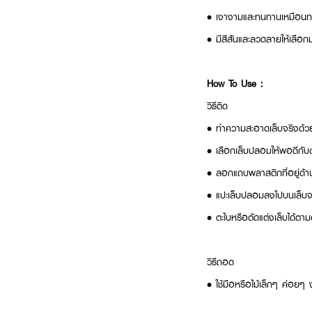
• เงางามและทนทานเหมือนทา
• มีสีสันและลวดลายให้เลือก
How To Use :
วิธีติด
• ทำความสะอาดเล็บจริงด้วย
• เลือกเล็บปลอมให้พอดีกับ
• ลอกแถบพลาสติกที่อยู่ด้
• แปะเล็บปลอมลงไปบนเล็บจริ
• ตะไบหรือตัดแต่งเล็บได้ตา
วิธีถอด
• ใช้มือหรือไม้เล็กๆ ค่อยๆ