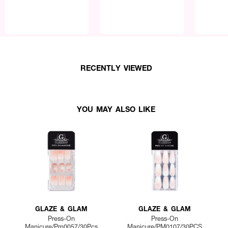
RECENTLY VIEWED
YOU MAY ALSO LIKE
GLAZE & GLAM
GLAZE & GLAM
Press-On
Press-On
Manicure/Pm0057/30Pcs
Manicure/PM0107/30PCS