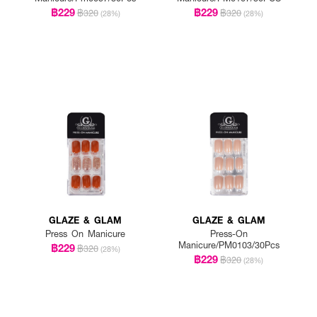
฿229
฿229
฿320
฿320
(28%)
(28%)
GLAZE & GLAM
GLAZE & GLAM
Press On Manicure
Press-On
Manicure/PM0103/30Pcs
฿229
฿320
(28%)
฿229
฿320
(28%)