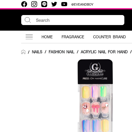
@EVEANDBOY
HOME
FRAGRANCE
COUNTER BRAND
NAILS
/
FASHION NAIL
/
ACRYLIC NAIL FOR HAND
/
/