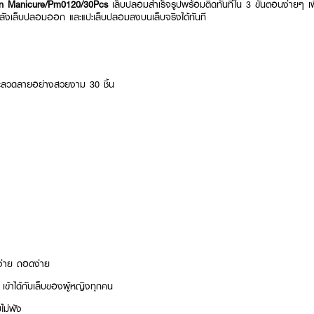
n Manicure/Pm0120/30Pcs
เล็บปลอมสำเร็จรูปพร้อมติดทันทีใน 3 ขั้นตอนง่ายๆ เ
หลังเล็บปลอมออก และแปะเล็บปลอมลงบนเล็บจริงได้ทันที
ละลวดลายอย่างสวยงาม 30 ชิ้น
ดง่าย ถอดง่าย
ข้าได้กับเล็บของผู้หญิงทุกคน
ไม่พัง