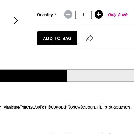
Quantity :
Only 2 left
ADD TO BAG
n Manicure/Pm0120/30Pcs
เล็บปลอมสำเร็จรูปพร้อมติดทันทีใน 3 ขั้นตอนง่ายๆ