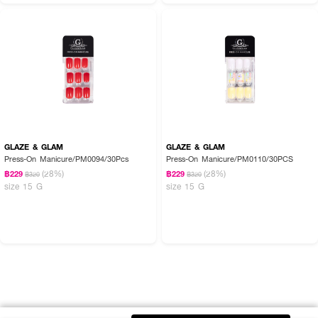
GLAZE & GLAM
GLAZE & GLAM
Press-On Manicure/PM0094/30Pcs
Press-On Manicure/PM0110/30PCS
(28%)
(28%)
฿229
฿229
฿320
฿320
size 15 G
size 15 G