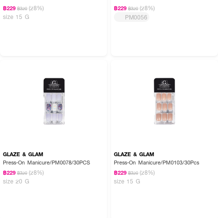
(28%)
(28%)
฿229
฿229
฿320
฿320
size 15 G
PM0056
GLAZE & GLAM
GLAZE & GLAM
Press-On Manicure/PM0078/30PCS
Press-On Manicure/PM0103/30Pcs
(28%)
(28%)
฿229
฿229
฿320
฿320
size 20 G
size 15 G