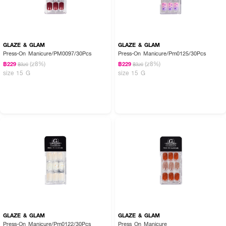
GLAZE & GLAM
GLAZE & GLAM
Press-On Manicure/PM0097/30Pcs
Press-On Manicure/Pm0125/30Pcs
(28%)
(28%)
฿229
฿229
฿320
฿320
size 15 G
size 15 G
GLAZE & GLAM
GLAZE & GLAM
Press-On Manicure/Pm0122/30Pcs
Press On Manicure