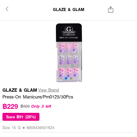
GLAZE & GLAM
GLAZE & GLAM
View Brand
Press-On Manicure/Pm0125/30Pcs
฿229
Only 3 left
฿320
Save
฿91 (28%)
Size 15 G • 8859439501624