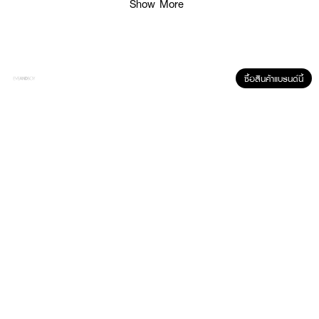
Show More
• แผ่นเช็ดเล็บ
• ตะไบขนาดเล็ก
• ไม้ขนาดเล็ก
ซื้อสินค้าแบรนด์นี้
คุณสมบัติของผลิตภัณฑ์
• ติดทนนาน 3 สัปดาห์
• สะดวกและรวดเร็วมาก ติดง่าย ถอดง่าย
• มีหลากหลายขนาดให้เลือก เข้าได้กับเล็บของผู้หญิงทุกคน
• ช่วยรักษาเล็บจริง หน้าเล็บไม่พัง
• เงางามและทนทานเหมือนทาเล็บด้วยสีเจลจริงๆ
• มีสีสันและลวดลายให้เลือกมากมาย เหมาะกับผู้หญิงทุกสไตล์
How To Use :
วิธีติด