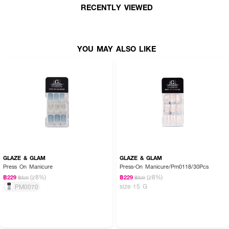
RECENTLY VIEWED
• ทำความสะอาดเล็บจริงด้วยแผ่นเช็ดเล็บ
• เลือกเล็บปลอมให้พอดีกับขนาดเล็บจริง
• ลอกแถบพลาสติกที่อยู่ด้านหลังเล็บปลอมออก
YOU MAY ALSO LIKE
• แปะเล็บปลอมลงไปบนเล็บจริง และกดให้แน่นทั่วทุกด้าน
• ตะไบหรือตัดแต่งเล็บได้ตามต้องการ
วิธีถอด
• ใช้มือหรือไม้เล็กๆ ค่อยๆ งัดเล็บปลอมขึ้นมาจากด้านข้าง
GLAZE & GLAM
GLAZE & GLAM
Press On Manicure
Press-On Manicure/Pm0118/30Pcs
(28%)
(28%)
฿229
฿229
฿320
฿320
size 15 G
PM0070