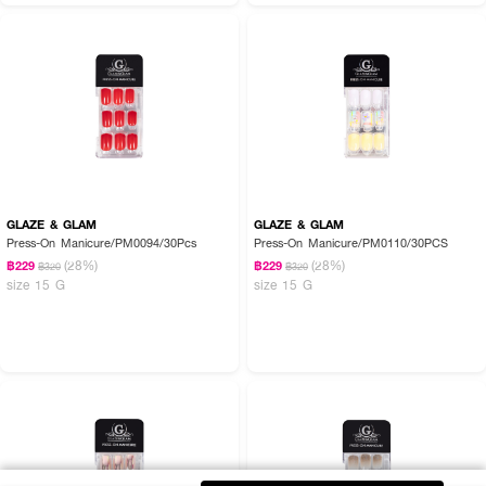
GLAZE & GLAM
GLAZE & GLAM
Press-On Manicure/PM0094/30Pcs
Press-On Manicure/PM0110/30PCS
(28%)
(28%)
฿229
฿229
฿320
฿320
size 15 G
size 15 G