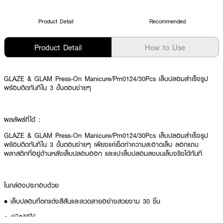
Product Detail
Recommended
Product Detail
How to Use
GLAZE & GLAM Press-On Manicure/Pm0124/30Pcs เล็บปลอมสำเร็จรูป
พร้อมติดทันทีใน 3 ขั้นตอนง่ายๆ
ผลลัพธ์ที่ได้ :
GLAZE & GLAM Press-On Manicure/Pm0124/30Pcs เล็บปลอมสำเร็จรูป
พร้อมติดทันทีใน 3 ขั้นตอนง่ายๆ เพียงแค่เช็ดทำความสะอาดเล็บ ลอกแถบ
พลาสติกที่อยู่ด้านหลังเล็บปลอมออก และแปะเล็บปลอมลงบนเล็บจริงได้ทันที
ในกล่องประกอบด้วย
• เล็บปลอมที่ตกแต่งสีสันและลวดลายอย่างสวยงาม 30 ชิ้น
• คู่มือวิธีใช้