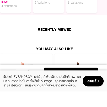
บางเบา สบายริมฝีปาก เกลี่ยง่าย ไม่เหนียวเหนอะหนะ อุดมไปด้วย VITAMIN E ที่
฿325
5 Variations
3 Variations
4 Variations
เป็นสารต้านอนุมูลอิสระ ช่วยชะลอการเสื่อมสภาพของเซลล์ ลดอาการริมฝีปากดำ
คล้ำให้กลับมาแลดูอมชมพู อีกทั้งยังให้ความชุ่มชื้น และลดความหยาบกร้านของริม
ฝีปาก และทำหน้าที่ช่วยคืนความสมดุลให้ผิว และเป็นเกราะป้องกันให้ผิวแข็งแรงยิ่ง
ขึ้น รวมถึง ไตรเปปไทด์ ที่ช่วยส่งเสริมการสร้างคอลลาเจน ช่วยให้ริ้วรอยค่อยๆ
ตื้นขึ้นอย่างมีประสิทธิภาพ (Anti-Aging) และส่งผลให้ผิวสามารถกักเก็บน้ำไว้ได้ดี ให้
ผิวเรียบเนียน คงความชุ่มชื้นยาวนาน ริมฝีปากแลดูอวบอิ่ม สุขภาพดีขึ้น
RECENTLY VIEWED
· GLORY GLOWY Glass Shine Lip Oil
· กลอรี่ โกลวี่ กลาส ไชน์ ลิป ออยล์
YOU MAY ALSO LIKE
· ลิปออยบำรุงริมฝีปาก เนื้อสัมผัสบางเบา สบายริมฝีปาก
· เกลี่ยง่าย ไม่เหนียวเหนอะหนะ
· อุดมไปด้วย VITAMIN E ที่เป็นสารต้านอนุมูลอิสระ ช่วยชะลอการเสื่อมสภาพ
ของเซลล์ ลดอาการริมฝีปากดำคล้ำให้กลับมาแลดูอมชมพู
ADD TO BAG
เว็บไซต์ EVEANDBOY เราใช้คุกกี้เพื่อพัฒนาประสิทธิภาพ และ
· ให้ความชุ่มชื้น และลดความหยาบกร้านของริมฝีปาก
ยอมรับ
ประสบการณ์ที่ดีในการใช้เว็บไซต์ของคุณ คุณสามารถศึกษา
รายละเอียดได้ที่
เรียนรู้เกี่ยวกับคุกกี้ของเบราว์เซอร์เพิ่มเติม
· ริมฝีปากแลดูอวบอิ่ม สุขภาพดีขึ้น
Home
Home
Promotions
Promotions
Shopping Bag
Shopping Bag
Account
Account
· 01 Poppy: Our OG red you love (สีแดงระเรื่อ สุขภาพดี)
BOBBI BROWN
IN2IT
Extra Lip Tint-Bare Pink
Moisture Bomb Lipstick - MBL01