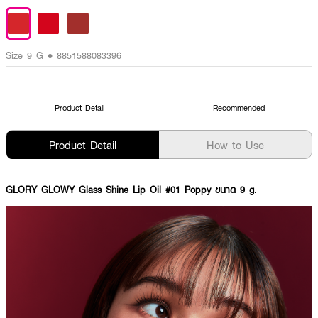
Size 9 G • 8851588083396
Product Detail
Recommended
Product Detail
How to Use
GLORY GLOWY Glass Shine Lip Oil #01 Poppy ขนาด 9 g.