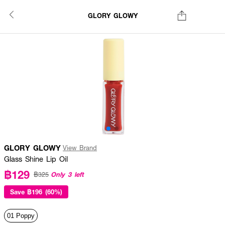
GLORY GLOWY
GLORY GLOWY
View Brand
Glass Shine Lip Oil
฿129
Only 3 left
฿325
Save
฿196 (60%)
01 Poppy