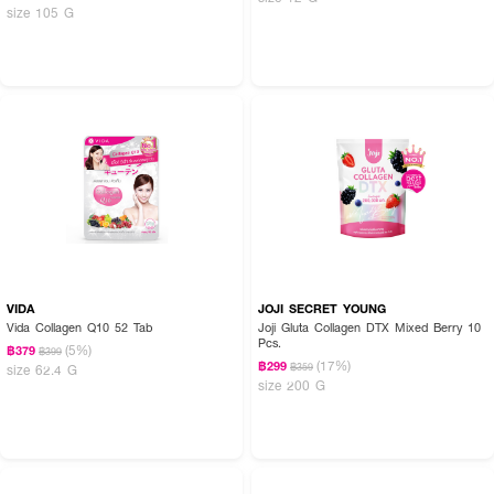
size 105 G
VIDA
JOJI SECRET YOUNG
Vida Collagen Q10 52 Tab
Joji Gluta Collagen DTX Mixed Berry 10
Pcs.
(5%)
฿379
฿399
(17%)
฿299
฿359
size 62.4 G
size 200 G