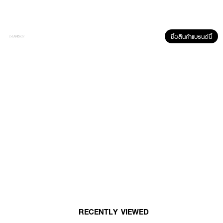
· ช่วยกระชับรูขุมขน และกระตุ้นการดูดซึมของคอลลาเจน
· FDA Registration No. : 74-1-6800025934
ซื้อสินค้าแบรนด์นี้
How To Use :
สูตรปกติ
เช้า คอลลาเจน 1 แคป มะเขือเทศ 1 แคป
ก่อนนอน คอลลาเจน 1 แคป มะเขือเทศ 1 แคป
สูตรเร่งด่วน
เช้า คอลลาเจน 2 แคป มะเขือเทศ 2 แคป
ก่อนนอน คอลลาเจน 2 แคป มะเขือเทศ 2 แคป
RECENTLY VIEWED