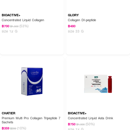
BIOACTIVE+
GLORY
Concentrated Liquid Collagen
Collagen DI-peptide
(53%)
฿700
฿480
฿1,500
size 12 G
size 33 G
CHATIER
BIOACTIVE+
Premium Multi Pro Collagen Tripeptide 7
Concentrated Liquid Asta Drink
Sachets
(50%)
฿750
฿1,500
(10%)
฿359
฿399
size 12 G