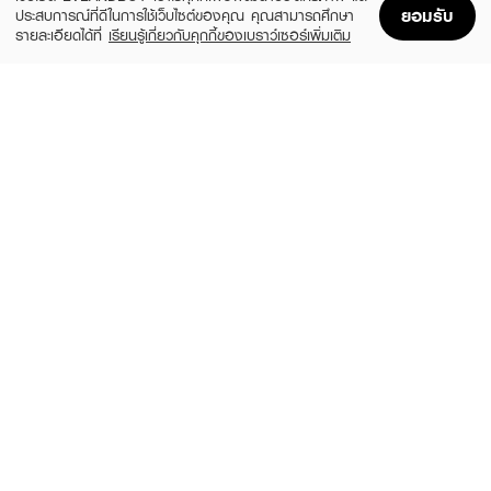
ยอมรับ
ประสบการณ์ที่ดีในการใช้เว็บไซต์ของคุณ คุณสามารถศึกษา
รายละเอียดได้ที่
เรียนรู้เกี่ยวกับคุกกี้ของเบราว์เซอร์เพิ่มเติม
Home
Home
Promotions
Promotions
Shopping Bag
Shopping Bag
Account
Account
VIDA
AMARIT
Vida Zinc Biotin 60 Capsules
Collagen 30 Capsules
(15%)
(30%)
฿169
฿161
฿199
฿230
size 30.75 G
size 500 G
BLACKMORES
VIDA
Marine Collagen Absolute 30 capsule
Vida Vit C Acerola Cherry Camu Camu
60 Capsule
฿999