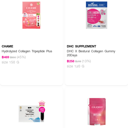
CHAME
DHC SUPPLEMENT
Hydrolyzed Collagen Tripeptide Plus
DHC X Bestural Collagen Gummy
20Days
(45%)
฿469
฿850
(13%)
฿258
฿298
size 150 G
size 120 G