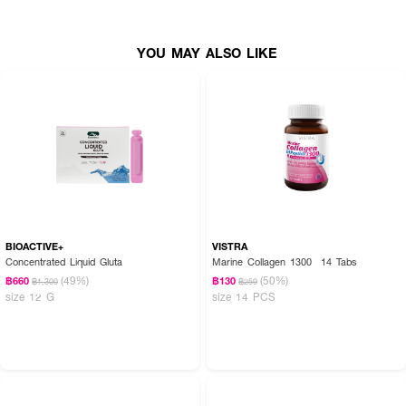
YOU MAY ALSO LIKE
BIOACTIVE+
VISTRA
Concentrated Liquid Gluta
Marine Collagen 1300 14 Tabs
(49%)
(50%)
฿660
฿130
฿1,300
฿259
size 12 G
size 14 PCS