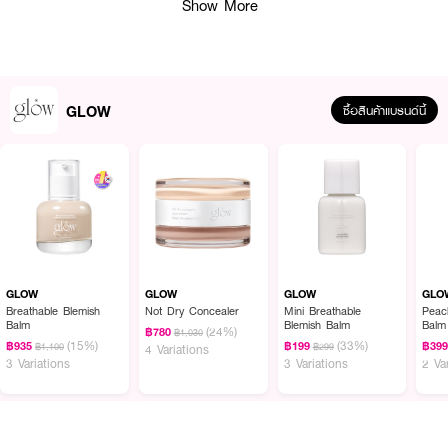
Show More
GLOW
ซื้อสินค้าแบรนด์นี้
ผลลัพธ์ที่ได้:
คลีนเซอร์เนื้อเจลผสมน้ำมันบางเบา ที่รวมพลังการทำความสะอาดอย่างล้ำลึกกับ
การบำรุงในขั้นตอนเดียว ช่วยขจัดเมคอัพ ฝุ่น PM2.5 และสิ่งสกปรกบนผิวได้
อย่างหมดจด โดยไม่ทำให้ผิวแห้งตึง พร้อมสารสกัดจาก Guava, Rice Bran Oil,
และ Coptis Japonica ที่ช่วยปลอบประโลมและเติมความชุ่มชื้น ให้ผิวรู้สึกสะอาด
GLOW
GLOW
GLOW
GLO
สดชื่น และสุขภาพดี
Breathable Blemish
Not Dry Concealer
Mini Breathable
Peac
Balm
Blemish Balm
Balm
(24%)
฿780
฿1,030
(15%)
(33%)
฿935
฿199
฿39
฿1,100
฿299
4 Variations
3 Variations
3 Variations
2 Va
● คลีนเซอร์เนื้อเบา สูตรเจล + ออยล์
● ทำความสะอาดเมคอัพ กันแดด และสิ่งสกปรกได้อย่างหมดจด
● ไม่แห้งตึงหลังล้างหน้า ผิวรู้สึกนุ่มชุ่มชื้น