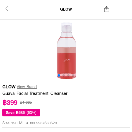
GLOW
GLOW
View Brand
Guava Facial Treatment Cleanser
฿399
฿1,085
Save
฿686 (63%)
Size 190 ML • 8809937680628