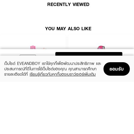
RECENTLY VIEWED
● มีสารสกัดจากฝรั่งช่วยต้านอนุมูลอิสระ
● ผสานคุณค่าจากข้าวญี่ปุ่นและสมุนไพรญี่ปุ่น
● กลิ่นหอมอ่อนโยน ใช้ได้ทุกสภาพผิว
YOU MAY ALSO LIKE
● เลขที่จดแจ้ง อย.: 10-2-6800011839
How to Use:
ADD TO BAG
เว็บไซต์ EVEANDBOY เราใช้คุกกี้เพื่อพัฒนาประสิทธิภาพ และ
● เขย่าขวดก่อนใช้
ยอมรับ
ประสบการณ์ที่ดีในการใช้เว็บไซต์ของคุณ คุณสามารถศึกษา
● ปั๊มผลิตภัณฑ์ลงบนฝ่ามือในปริมาณที่เหมาะสม
รายละเอียดได้ที่
เรียนรู้เกี่ยวกับคุกกี้ของเบราว์เซอร์เพิ่มเติม
Home
Home
Promotions
Promotions
Shopping Bag
Shopping Bag
Account
Account
● นวดเบา ๆ บนใบหน้าที่แห้ง เพื่อขจัดเมคอัพและคราบมัน
GARNIER
FAITH IN FACE
● ล้างออกด้วยน้ำอุ่น
Skin Naturals Micellar Cleansing Water
Truly Waterly Cleansing Water
(50%)
฿289
฿184
฿369
size 400 ML
size 500 ML