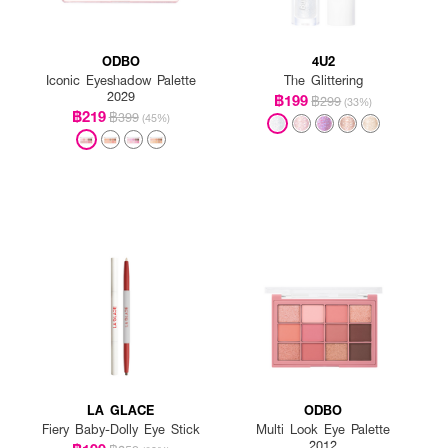
ODBO
4U2
Iconic Eyeshadow Palette
The Glittering
2029
฿199
฿299
(33%)
฿219
฿399
(45%)
LA GLACE
ODBO
Fiery Baby-Dolly Eye Stick
Multi Look Eye Palette
2012