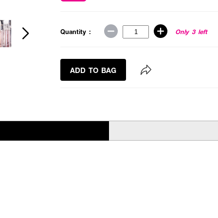
Quantity :
Only 3 left
ADD TO BAG