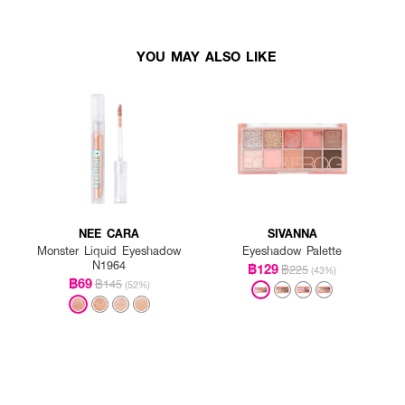
YOU MAY ALSO LIKE
NEE CARA
SIVANNA
Monster Liquid Eyeshadow
Eyeshadow Palette
N1964
฿129
฿225
(43%)
฿69
฿145
(52%)