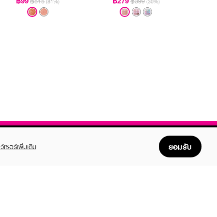
฿99
฿279
฿515
฿399
(81%)
(30%)
ยอมรับ
ว์เซอร์เพิ่มเติม
FOLLOW US