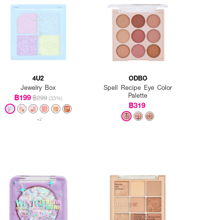
4U2
ODBO
Jewelry Box
Spell Recipe Eye Color
Palette
฿199
฿299
(33%)
฿319
+2