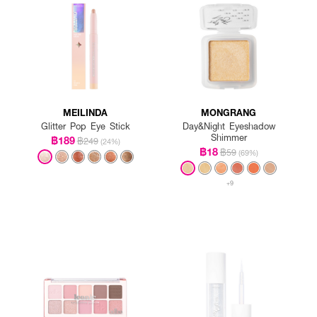
MEILINDA
MONGRANG
Glitter Pop Eye Stick
Day&Night Eyeshadow
Shimmer
฿189
฿249
(24%)
฿18
฿59
(69%)
+9