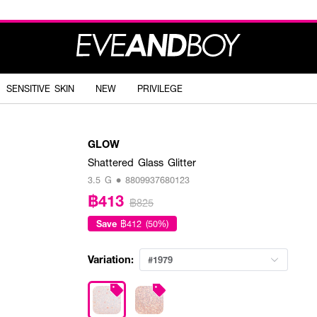
SENSITIVE SKIN
NEW
PRIVILEGE
GLOW
Shattered Glass Glitter
3.5 G • 8809937680123
฿413
฿825
Save
฿412 (50%)
Variation:
#1979