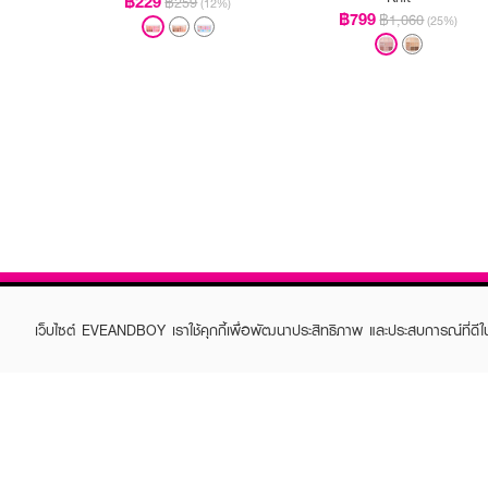
฿229
฿259
(12%)
฿799
฿1,060
(25%)
เว็บไซต์ EVEANDBOY เราใช้คุกกี้เพื่อพัฒนาประสิทธิภาพ และประสบการณ์ที่ดี
ABOUT EVEANDBOY
CUS
Brand story
Online