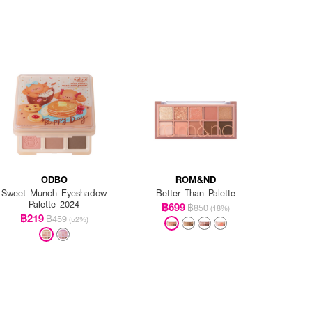
ODBO
ROM&ND
Sweet Munch Eyeshadow
Better Than Palette
Palette 2024
฿699
฿850
(18%)
฿219
฿459
(52%)