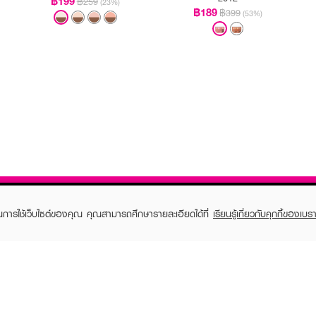
฿199
฿259
(23%)
฿189
฿399
(53%)
ในการใช้เว็บไซต์ของคุณ คุณสามารถศึกษารายละเอียดได้ที่
เรียนรู้เกี่ยวกับคุกกี้ของเบรา
TOMER CARE
EVEANDBOY MEMBER
 Shopping
Member registration