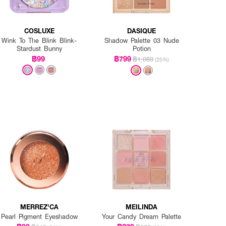
COSLUXE
DASIQUE
Wink To The Blink Blink-
Shadow Palette 03 Nude
Stardust Bunny
Potion
฿99
฿799
฿1,060
(25%)
MERREZ'CA
MEILINDA
Pearl Pigment Eyeshadow
Your Candy Dream Palette