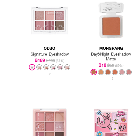
ODBO
MONGRANG
Signature Eyeshadow
Day&Night Eyeshadow
Matte
฿189
฿299
(37%)
฿18
฿59
(69%)
+1
+9