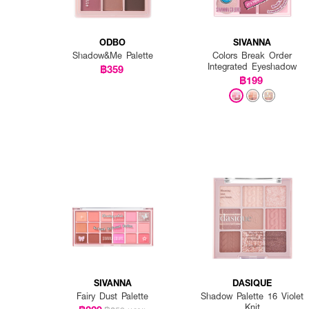
ODBO
SIVANNA
Shadow&Me Palette
Colors Break Order
Integrated Eyeshadow
฿359
฿199
SIVANNA
DASIQUE
Fairy Dust Palette
Shadow Palette 16 Violet
Knit