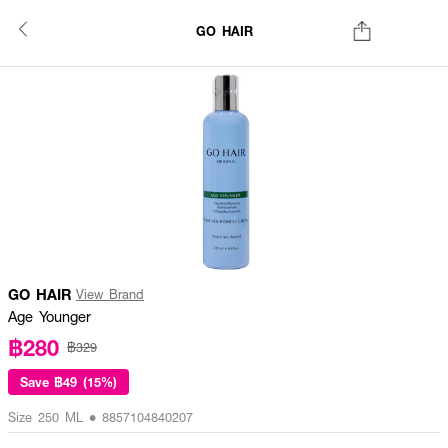
GO HAIR
GO HAIR
View Brand
Age Younger
฿280
฿329
Save
฿49 (15%)
Size 250 ML • 8857104840207