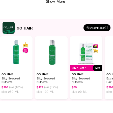
Show More
GO HAIR
ซื้อสินค้าแบรนด์นี้
ผลลัพธ์ที่ได้ :
GOHAIR Repair Treatment
สำหรับผมเส้นเล็ก นวัตกรรมล่าสุดของโกแฮร์
สำหรับผมเส้นเล็ก ที่ช่วยบำรุงและฟื้นฟูเส้นผมที่แห้งเสีย ช่วยแก้ปัญหาผมแห้งชี้
Buy 1 Get 1
Mix
ฟู ให้กลับมามีน้ำหนัก จัดทรงง่าย เป็นประกายเงางาม เห็นผลทันทีที่ใช้
GO HAIR
GO HAIR
GO HAIR
GO 
• ครีมนวดสำหรับผมเส้นเล็ก ฟื้นบำรุงผมแห้งเสียจากการทำเคมี ไม่ว่าจะดัด ยืด
Silky Seaweed
Silky Seaweed
Silky Seaweed
Extr
ทำทำ
Nutrients
Nutrients
Nutrients
Hair
(10%)
(32%)
฿296
฿129
฿39
฿29
฿329
฿189
• ลดปัญหาผมแห้งเสียชี้ฟู ให้กลับมามาน้ำหนัก จัดทรงง่ายเป็นประกาย เงางาม
size 250 ML
size 100 ML
size 20 ML
size
• ขนาด 250ML
How To Use :