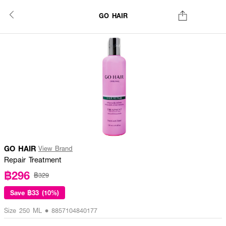
GO HAIR
GO HAIR
View Brand
Repair Treatment
฿296
฿329
Save
฿33 (10%)
Size 250 ML • 8857104840177