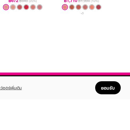
฿672
฿1,710
฿840
฿1,900
(20%)
(10%)
+3
ยอมรับ
ว์เซอร์เพิ่มเติม
FOLLOW US