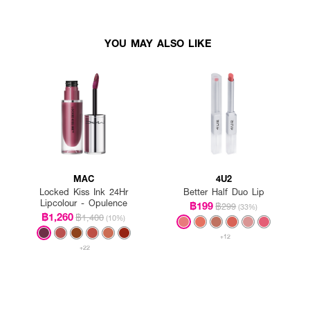
YOU MAY ALSO LIKE
MAC
4U2
Locked Kiss Ink 24Hr
Better Half Duo Lip
Lipcolour - Opulence
฿199
฿299
(33%)
฿1,260
฿1,400
(10%)
+12
+22