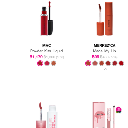
MAC
MERREZ'CA
Powder Kiss Liquid
Made My Lip
฿1,170
฿99
฿1,300
฿430
(10%)
(77%)
+3