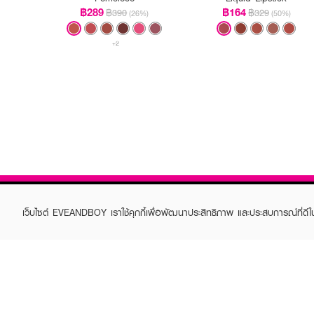
฿289
฿164
฿390
฿329
(26%)
(50%)
+2
เว็บไซต์ EVEANDBOY เราใช้คุกกี้เพื่อพัฒนาประสิทธิภาพ และประสบการณ์ที่ดี
ABOUT EVEANDBOY
CUS
Brand story
Online