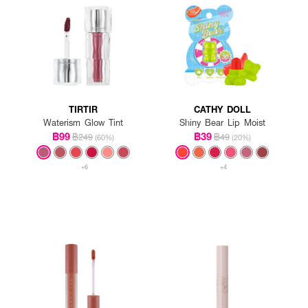
TIRTIR
CATHY DOLL
Waterism Glow Tint
Shiny Bear Lip Moist
฿99
฿39
฿249
฿49
(60%)
(20%)
+6
+4