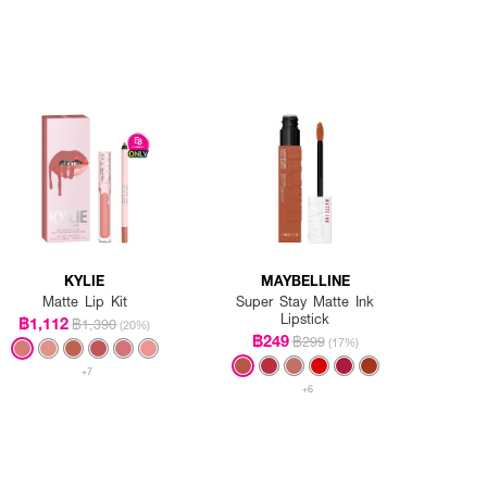
KYLIE
MAYBELLINE
Matte Lip Kit
Super Stay Matte Ink
Lipstick
฿1,112
฿1,390
(20%)
฿249
฿299
(17%)
+7
+6