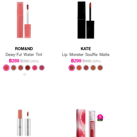
ROM&ND
KATE
Dewy·Ful Water Tint
Lip Monster Souffle Matte
฿289
฿299
฿390
฿490
(26%)
(39%)
+2