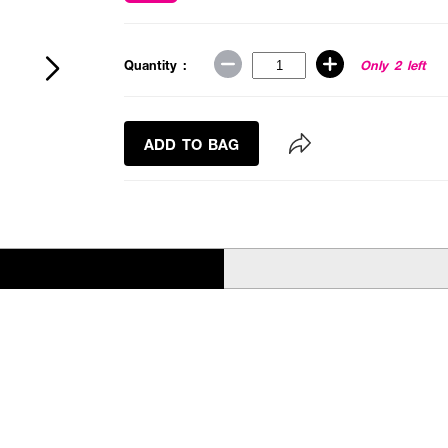
Quantity :
Only 2 left
ADD TO BAG