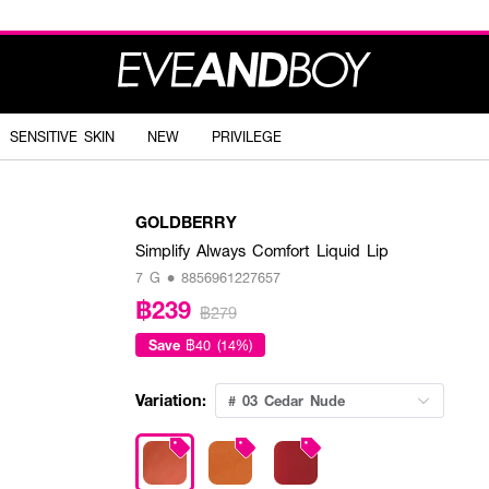
SENSITIVE SKIN
NEW
PRIVILEGE
GOLDBERRY
Simplify Always Comfort Liquid Lip
7 G • 8856961227657
฿239
฿279
Save
฿40 (14%)
Variation:
# 03 Cedar Nude