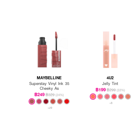
MAYBELLINE
4U2
Superstay Vinyl Ink 35
Jelly Tint
Cheeky As
฿199
฿299
(33%)
฿249
฿329
(24%)
+8
+29