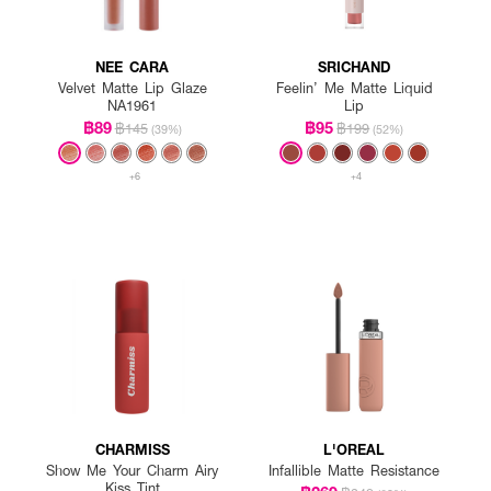
NEE CARA
SRICHAND
Velvet Matte Lip Glaze
Feelin’ Me Matte Liquid
NA1961
Lip
฿89
฿95
฿145
฿199
(39%)
(52%)
+6
+4
CHARMISS
L'OREAL
Show Me Your Charm Airy
Infallible Matte Resistance
Kiss Tint