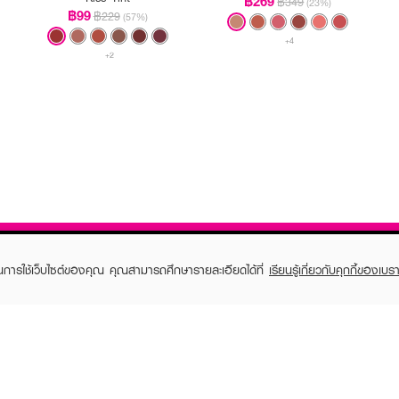
฿269
฿349
(23%)
฿99
฿229
(57%)
+4
+2
ในการใช้เว็บไซต์ของคุณ คุณสามารถศึกษารายละเอียดได้ที่
เรียนรู้เกี่ยวกับคุกกี้ของเบรา
TOMER CARE
EVEANDBOY MEMBER
 Shopping
Member registration