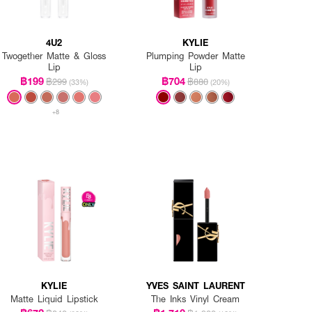
4U2
KYLIE
Twogether Matte & Gloss
Plumping Powder Matte
Lip
Lip
฿199
฿704
฿299
฿880
(33%)
(20%)
+8
KYLIE
YVES SAINT LAURENT
Matte Liquid Lipstick
The Inks Vinyl Cream