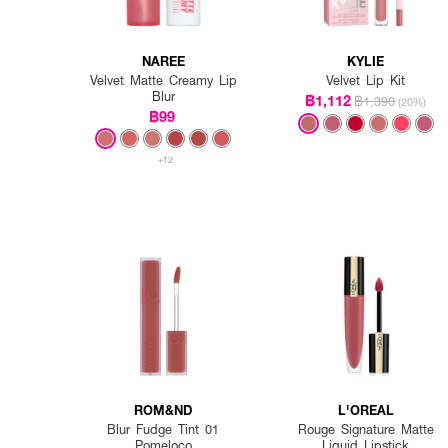
NAREE
KYLIE
Velvet Matte Creamy Lip
Velvet Lip Kit
Blur
฿1,112
฿1,390
(20%)
฿99
+12
ROM&ND
L'OREAL
Blur Fudge Tint 01
Rouge Signature Matte
Pomeloco
Liquid Lipstick