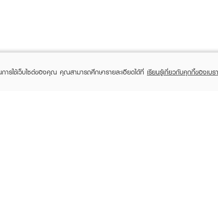
ในการใช้เว็บไซต์ของคุณ คุณสามารถศึกษารายละเอียดได้ที่
เรียนรู้เกี่ยวกับคุกกี้ของเบรา
TOMER CARE
EVEANDBOY MEMBER
 Shopping
Member registration
 store
t us