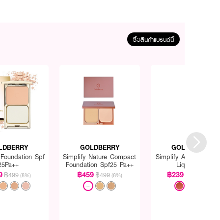
ซื้อสินค้าแบรนด์นี้
LDBERRY
GOLDBERRY
GOLDBERRY
Foundation Spf
Simplify Nature Compact
Simplify Always Comfo
25Pa++
Foundation Spf25 Pa++
Liquid Lip
9
฿459
฿239
฿499
฿499
฿279
(8%)
(8%)
(14%)