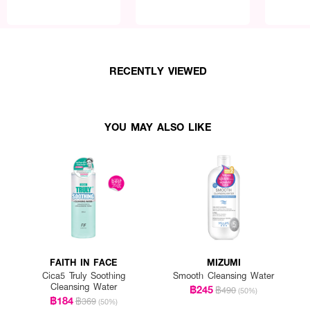
RECENTLY VIEWED
YOU MAY ALSO LIKE
FAITH IN FACE
MIZUMI
Cica5 Truly Soothing
Smooth Cleansing Water
Cleansing Water
฿245
฿490
(50%)
฿184
฿369
(50%)