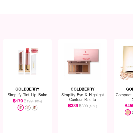
GOLDBERRY
GOLDBERRY
GO
Simplify Tint Lip Balm
Simplify Eye & Highlight
Compact 
Contour Palette
฿179
฿199
(10%)
฿339
฿45
฿399
(15%)