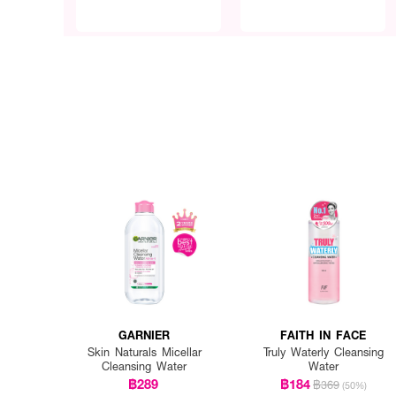
GARNIER
FAITH IN FACE
Skin Naturals Micellar
Truly Waterly Cleansing
Cleansing Water
Water
฿289
฿184
฿369
(50%)