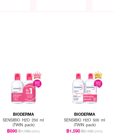
BIODERMA
BIODERMA
SENSIBIO H2O 250 ml
SENSIBIO H2O 500 ml
(TWIN pack)
(TWIN pack)
฿890
฿1,590
฿1,780
฿2,100
(50%)
(24%)