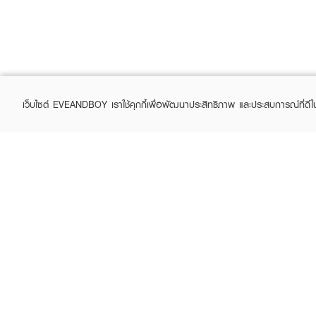
เว็บไซต์ EVEANDBOY เราใช้คุกกี้เพื่อพัฒนาประสิทธิภาพ และประสบการณ์ที่ดี
ABOUT EVEANDBOY
CUS
Brand story
Online
Privacy Policy
Find a
Terms and Conditions
Contac
Sell on EVEANDBOY
Whistleblowing