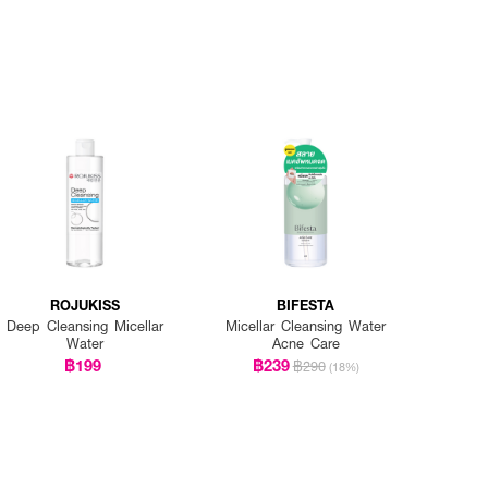
ROJUKISS
BIFESTA
Deep Cleansing Micellar
Micellar Cleansing Water
Water
Acne Care
฿199
฿239
฿290
(18%)