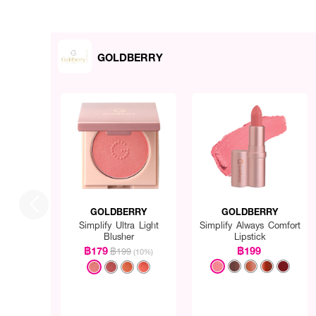
GOLDBERRY
GOLDBERRY
GOLDBERRY
Simplify Ultra Light
Simplify Always Comfort
Blusher
Lipstick
฿179
฿199
฿199
(10%)