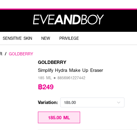
SENSITIVE SKIN
NEW
PRIVILEGE
R
/
GOLDBERRY
GOLDBERRY
Simplify Hydra Make Up Eraser
185 ML • 8856961227442
฿249
Variation:
185.00
185.00 ML