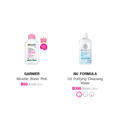
GARNIER
NU FORMULA
Micellar Water Pink
Oil Purifying Cleansing
Water
฿99
฿109
(9%)
฿399
฿490
(19%)