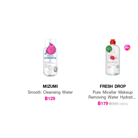
MIZUMI
FRESH DROP
Smooth Cleansing Water
Pure Micellar Makeup
Removing Water Hydrating
฿129
Formula
฿179
฿330
(46%)