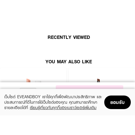
● GOLDBERRY Simplify Tint Lip Balm
● โกลด์เบอรี่ ซิมพลิไฟน์ ทินท์ ลิป บาล์ม
● ลิปบาล์ม
● Tocopheryl Acetate : อนุพันธ์ของวิตามิน อี คืนความชุ่มชื้น สู่ผิว
RECENTLY VIEWED
● คุณค่าแห่งอัญมณี 4 ชนิด จากธรรมชาติ : รูบี้ , ทัวร์มาลีน , แซบไฟน์ , อะ
เมทิสต์ ช่วยบำรุงริมฝีปากให้สุขภาพดี
● Bisabolol สารสกัดจากพืชธรรมชาติ ต้น Brasilian Tree Vanillosmopsis
YOU MAY ALSO LIKE
ประเทศบราซิล ปกป้องผิวจากการระคายเคือง
● ปราศจากสารระคายเคือง : ไม่มีพาราเบน (Paraben) , ไม่มีเมทิลไอโซไทอะโซลิ
โนน(MIT) , ไม่มีสารทาเลต (Phthalates) , ไม่มีแอลกอฮอล์ (Alcohol) , ไม่มีซิลิโคน
(Silicone) , ไม่มีโซเดียมลอริลซัลเฟต (SLS) , ไม่มีแป้งทัลคัม (Talc)
NOTIFY ME
● เฉดสี 01 Candy Pink
เว็บไซต์ EVEANDBOY เราใช้คุกกี้เพื่อพัฒนาประสิทธิภาพ และ
ยอมรับ
ประสบการณ์ที่ดีในการใช้เว็บไซต์ของคุณ คุณสามารถศึกษา
รายละเอียดได้ที่
เรียนรู้เกี่ยวกับคุกกี้ของเบราว์เซอร์เพิ่มเติม
Home
Home
Promotions
Promotions
Shopping Bag
Shopping Bag
Account
Account
BOBBI BROWN
IN2IT
Extra Lip Tint-Bare Pink
Moisture Bomb Lipstick - MBL01