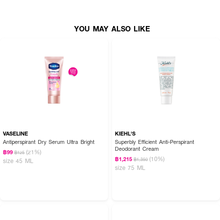
YOU MAY ALSO LIKE
VASELINE
KIEHL'S
Antiperspirant Dry Serum Ultra Bright
Superbly Efficient Anti-Perspirant
Deodorant Cream
(21%)
฿99
฿125
(10%)
฿1,215
฿1,350
size 45 ML
size 75 ML