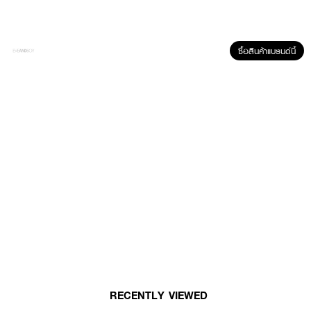
How to Use :
ใช้ทา ถู นวด บริเวณที่มีอาการ
ซื้อสินค้าแบรนด์นี้
RECENTLY VIEWED