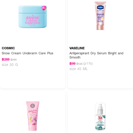
COSMIC
VASELINE
Snow Cream Underarm Care Plus
Antiperspirant Dry Serum Bright and
Smooth
฿289
฿290
(21%)
฿99
฿125
size 30 G
size 45 ML