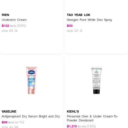
RIEN
TAO YEAB LOK
Underarm Cream
Newgen Pure White Deo Spray
(30%)
฿122
฿50
฿175
size 50 G
size 50 G
VASELINE
KIEHL'S
Antiperspirant Dry Serum Bright and Dry
Personals Over & Under Cream-To-
Powder Deodorant
(21%)
฿99
฿125
(10%)
฿1,575
฿1,750
size 45 ML