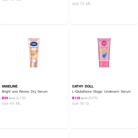
size 75 ML
VASELINE
CATHY DOLL
Bright and Renew Dry Serum
L-Glutathione Magic Underarm Serum
(21%)
(54%)
฿99
฿139
฿125
฿299
size 45 ML
size 50 G