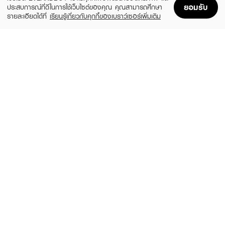
ยอมรับ
ประสบการณ์ที่ดีในการใช้เว็บไซต์ของคุณ คุณสามารถศึกษา
รายละเอียดได้ที่
เรียนรู้เกี่ยวกับคุกกี้ของเบราว์เซอร์เพิ่มเติม
Home
Home
Promotions
Promotions
Shopping Bag
Shopping Bag
Account
Account
JOJI SECRET YOUNG
OFF SWEAT
Bright & Smooth Underarm Cream
Organic Whitening Deoderant Serum
(10%)
฿35
฿540
฿39
size 30 G
size 29 G
DOVE
DOVE
B+C Dry Serum Nia+Vtc&E 8X3X40Ml
R+C Night Repair Dry Serum 8X3X40Ml
(18%)
(18%)
฿89
฿89
฿109
฿109