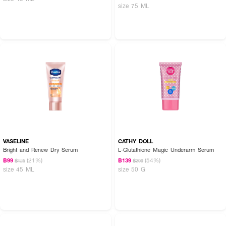
size 75 ML
VASELINE
CATHY DOLL
Bright and Renew Dry Serum
L-Glutathione Magic Underarm Serum
(21%)
(54%)
฿99
฿139
฿125
฿299
size 45 ML
size 50 G