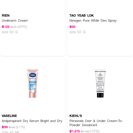
RIEN
TAO YEAB LOK
Underarm Cream
Newgen Pure White Deo Spray
(30%)
฿122
฿50
฿175
size 50 G
size 50 G
VASELINE
KIEHL'S
Antiperspirant Dry Serum Bright and Dry
Personals Over & Under Cream-To-
Powder Deodorant
(21%)
฿99
฿125
(10%)
฿1,575
฿1,750
size 45 ML