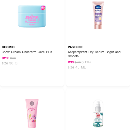
COSMIC
VASELINE
Snow Cream Underarm Care Plus
Antiperspirant Dry Serum Bright and
Smooth
฿289
฿290
(21%)
฿99
฿125
size 30 G
size 45 ML