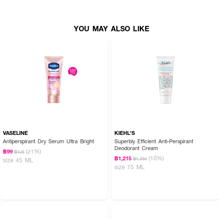
YOU MAY ALSO LIKE
VASELINE
KIEHL'S
Antiperspirant Dry Serum Ultra Bright
Superbly Efficient Anti-Perspirant
Deodorant Cream
(21%)
฿99
฿125
(10%)
฿1,215
฿1,350
size 45 ML
size 75 ML