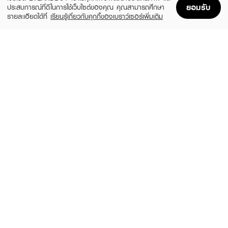
ยอมรับ
ประสบการณ์ที่ดีในการใช้เว็บไซต์ของคุณ คุณสามารถศึกษา
รายละเอียดได้ที่
เรียนรู้เกี่ยวกับคุกกี้ของเบราว์เซอร์เพิ่มเติม
Home
Home
Promotions
Promotions
Shopping Bag
Shopping Bag
Account
Account
JOJI SECRET YOUNG
OFF SWEAT
Bright & Smooth Underarm Cream
Organic Whitening Deoderant Serum
(10%)
฿35
฿540
฿39
size 30 G
size 29 G
DOVE
DOVE
B+C Dry Serum Nia+Vtc&E 8X3X40Ml
R+C Night Repair Dry Serum 8X3X40Ml
(18%)
(18%)
฿89
฿89
฿109
฿109