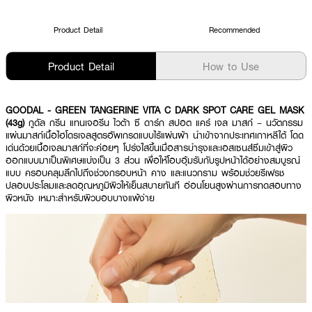
Product Detail
Recommended
Product Detail
How to Use
GOODAL - GREEN TANGERINE VITA C DARK SPOT CARE GEL MASK
(43g)
กูดัล กรีน แทนเจอรีน ไวต้า ซี ดาร์ก สปอต แคร์ เจล มาสก์ – นวัตกรรม
แผ่นมาสก์เนื้อไฮโดรเจลสูตรอัพเกรดแบบไร้แผ่นผ้า นำเข้าจากประเทศเกาหลีใต้ โดด
เด่นด้วยเนื้อเจลมาสก์ที่จะค่อยๆ โปร่งใสขึ้นเมื่อสารบำรุงและเอสเซนส์ซึมเข้าสู่ผิว
ออกแบบมาเป็นพิเศษแบ่งเป็น 3 ส่วน เพื่อให้โอบอุ้มรับกับรูปหน้าได้อย่างสมบูรณ์
แบบ ครอบคลุมลึกไปถึงช่วงกรอบหน้า คาง และแนวกราม พร้อมช่วยรีเฟรช
ปลอบประโลมและลดอุณหภูมิผิวให้เย็นสบายทันที อ่อนโยนสูงผ่านการทดสอบทาง
ผิวหนัง เหมาะสำหรับผิวบอบบางแพ้ง่าย