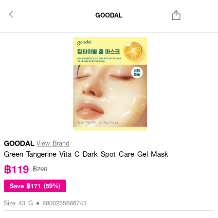
GOODAL
GOODAL
View Brand
Green Tangerine Vita C Dark Spot Care Gel Mask
฿119
฿290
Save
฿171 (59%)
Size 43 G • 8800255686743