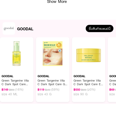
Show More
GOODAL
ซื้อสินค้าแบรนด์นี้
GOODAL
GOODAL
GOODAL
GOO
Green Tangerine Vita
Green Tangerine Vita
Green Tangerine Vita
Gree
ผลลัพธ์ที่ได้:
C Dark Spot Care
C Dark Spot Care Gel
C Dark Spot Care Eye
C Da
Serum Alpha
Mask
Patch Alpha 60Ea
Seru
(16%)
(59%)
(20%)
ช่วยลดเลือนจุดด่างดำ รอยหมองคล้ำ ป้องกันการเกิดเม็ดสีสะสม พร้อมปรับสีผิว
฿749
฿119
฿550
฿69
฿890
฿290
฿690
size 40 ML
size 43 G
size 90 G
size
รอบใบหน้าให้ดูกระจ่างใส เปล่งปลั่ง มีออร่า คืนความยืดหยุ่นให้ผิวเด้งกระชับและ
ช่วยย่อขนาดรูขุมขนให้ดูเล็กลงด้วยคอลลาเจนโมเลกุลต่ำ เติมความชุ่มชื้นเข้มข้นให้
ผิวดูอิ่มฟู ฉ่ำเด้ง สดชื่น อ่อนเยาว์ และสามารถมาสก์ทิ้งไว้ได้ยาวนานสูงสุดถึง 8
ชั่วโมงโดยไม่ทำให้ผิวแห้งตึง