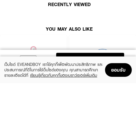
RECENTLY VIEWED
● Clear Gel-to-Skin Technology: เนื้อเจลมาสก์เข้มข้นที่จะค่อยๆ ละลายและ
โปร่งใสขึ้นเมื่อส่งผ่านคุณค่าการบำรุงและวิตามินเข้าสู่ผิวอย่างล้ำลึก
● 3-Part Comprehensive Design: แผ่นมาสก์แบ่งแยกส่วน ยืดหยุ่น แนบสนิท
YOU MAY ALSO LIKE
ผิว สามารถดึงยกกระชับเก็บผิวช่วงกรอบหน้า คาง และแนวกราม (Jawline) ได้
อย่างทั่วถึง
● 300Da Low-Molecular Collagen & Liposome: ผสานคอลลาเจนโมเลกุลเล็ก
จิ๋ว 300 ดาลตัน และลิโปโซมคอลลาเจน ช่วยเพิ่มความยืดหยุ่นให้ผิวตึงกระชับและ
กระชับรูขุมขนได้อย่างมีประสิทธิภาพ
ADD TO BAG
เว็บไซต์ EVEANDBOY เราใช้คุกกี้เพื่อพัฒนาประสิทธิภาพ และ
● Vita Blemish Up & Capsules: บูสผิวไบรท์ใสด้วยแคปซูลวิตามิน สารสกัดส้ม
ยอมรับ
ประสบการณ์ที่ดีในการใช้เว็บไซต์ของคุณ คุณสามารถศึกษา
สีเขียวเจจู และไนอะซินาไมด์ เข้าจัดการปัญหารอยดำอย่างตรงจุด
รายละเอียดได้ที่
เรียนรู้เกี่ยวกับคุกกี้ของเบราว์เซอร์เพิ่มเติม
Home
Home
Promotions
Promotions
Shopping Bag
Shopping Bag
Account
Account
● Cooling & Calming: ช่วยปลอบประโลมผิว ลดอุณหภูมิผิวที่ล้าและเผชิญความ
ร้อนมาตลอดวัน สามารถใช้มาสก์ฟื้นบำรุงเวลานอนได้ยาวนานสูงสุด 8 ชั่วโมง
ROJUKISS
BANOBAGI
● เลขที่ใบจดแจ้ง: 10-2-6900013661
5X Intensive Mask
Vita Genic Jelly Mask
(47%)
฿69
฿49
฿92
● ปริมาณสุทธิ: 43 g (1 แผ่น)
5 Variations
7 Variations
How To Use: