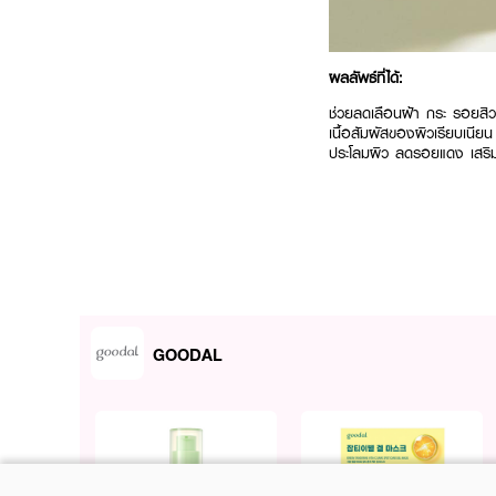
ผลลัพธ์ที่ได้:
ช่วยลดเลือนฝ้า กระ รอยสิว 
เนื้อสัมผัสของผิวเรียบเนียน
ประโลมผิว ลดรอยแดง เสริม
● 2X Green Tangerine & Vi
อย่างตรงจุด
● Double-Sided Vegan Pad
เรียบช่วยเติมความชุ่มชื้นแ
● Gentle Exfoliators (PHA
GOODAL
ทำให้ผิวแสบระคายเคือง
● Soothe & Hydrate: อุดมด
ลึกและลดการระคายเคือง
● เลขที่ใบจดแจ้ง: 10-2-6
● ปริมาณสุทธิ: 1 กระปุก บ