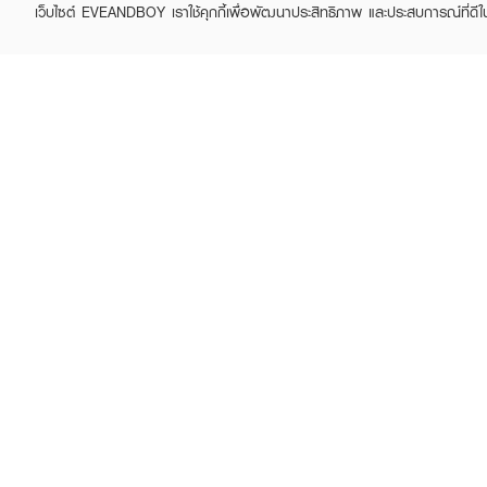
เว็บไซต์ EVEANDBOY เราใช้คุกกี้เพื่อพัฒนาประสิทธิภาพ และประสบการณ์ที่ดี
How To Use:
● ขั้นตอนที่ 1: หลังล้างหน้
GOODAL
GOODAL
(หลีกเลี่ยงบริเวณรอบดวงตา
Green Tangerine Vita C
Green Tangerine Vita C
Dark Spot Care Serum
Dark Spot Care Gel
● ขั้นตอนที่ 2: พลิกใช้แผ่น
Alpha
Mask
฿749
฿119
฿890
฿290
(16%)
(59%)
● ข้อแนะนำเพิ่มเติม: สามาร
แล้ว สามารถนำแผ่นไปเช็ดผิวก
Active Ingredients:
CITRUS TANGERINA (TA
ASCORBIC ACID, SODI
SALICYLIC ACID (LHA)
FAQ:
● ใช้ได้ทุกวันไหมคะ และต้องใ
โทนเนอร์ และเป็นการเตรียมผิ