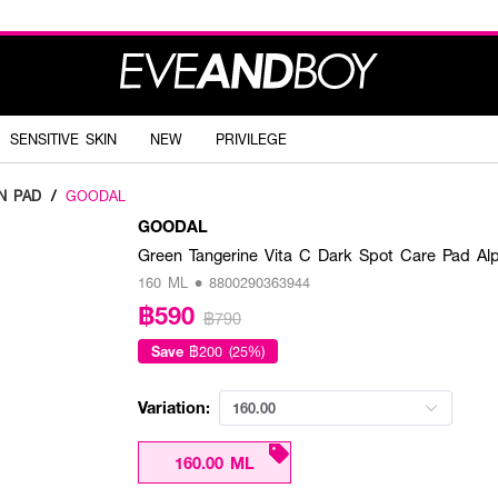
SENSITIVE SKIN
NEW
PRIVILEGE
N PAD
/
GOODAL
GOODAL
Green Tangerine Vita C Dark Spot Care Pad Al
160 ML • 8800290363944
฿590
฿790
Save
฿200 (25%)
Variation:
160.00
160.00 ML