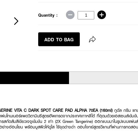
Quantity :
ADD TO BAG
ERINE VITA C DARK SPOT CARE PAD ALPHA 70EA (160ml)
กูดัล กรีน แท
นโทนเนอร์แพดวิตามินซีสูตรอัพเกรดจากประเทศเกาหลีใต้ ที่อุดมด้วยเอสเซนส์เข้มข้นแล
้วยสารสกัดส้มสีเขียวเจจูเข้มข้น 2 เท่า (2X Green Tangerine) ออกแบบมาในรูปแบบแผ
่าอย่างอ่อนโยน พร้อมบูสผิวให้ดูใส ไร้จุดด่างดำ ตอบโจทย์สูตรวีแกนที่ผ่านการทดสอ