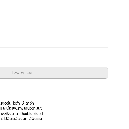
How to Use
นเจอรีน ไวต้า ซี ดาร์ก
ะเนื้อแผ่นที่ผสานวิตามินซี
่นสำลีสองด้าน (Double-sided
บไฮโปอัลเลอร์เจนิก อ่อนโยน