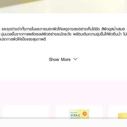
และจุดด่างดำทั้งภายในและภายนอกผิวให้แลดูจางลงอย่างเห็นได้ชัด สีผิวดูสม่ำเสมอ ก
 นุ่มนวลขึ้นจากการผลัดเซลล์ผิวอย่างระมัดระวัง พร้อมเติมความชุ่มชื้นให้ผิวอิ่มน้ำ
ปราการผิวให้แข็งแรงสุขภาพดี
tamin C: พลังส้มสีเขียวเข้มข้น 2 เท่า ผสานวิตามินซีแอนด์ไนอะซินาไมด์ บล็อกและ
Show More
: แผ่นสำลีวีแกนหนานุ่ม ด้านปุ่มนูน (Embossed) ช่วยผลัดเซลล์ผิวเสื่อมสภาพลด
ละปลอบประโลมผิว
 & LHA): ผสาน Gluconolactone และ Capryloyl Salicylic Acid ช่วยเคลียร์รูขุมขน
้วยสารสกัดใบบัวบก (Centella), มาเดคาสโซไซด์ (Madecassoside) และไฮยาลูรอนิกขน
900016641
รรจุ 70 แผ่น (160 ml)