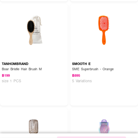
TANHOMBRAND
SMOOTH E
Boar Bristle Hair Brush M
SME Superbrush - Orange
฿199
฿895
size 1 PCS
5 Variations