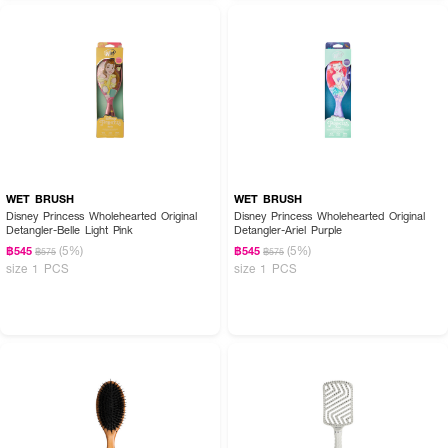
How to Use :
ใช้
Goody Mini Series Cushion Brush
หวีจัดแต่งทรงผมตามต้องการ
WET BRUSH
WET BRUSH
Disney Princess Wholehearted Original
Disney Princess Wholehearted Original
Detangler-Belle Light Pink
Detangler-Ariel Purple
(5%)
(5%)
฿545
฿545
฿575
฿575
size 1 PCS
size 1 PCS