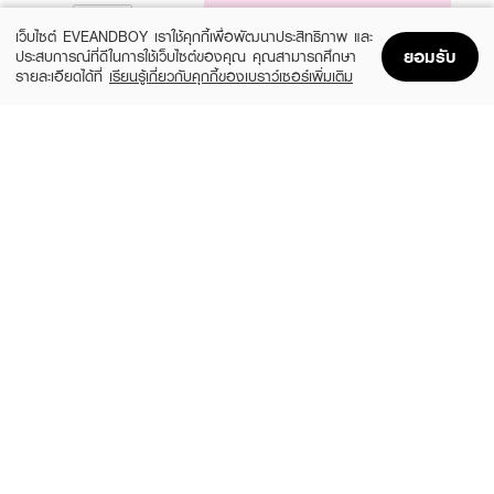
NOTIFY ME
เว็บไซต์ EVEANDBOY เราใช้คุกกี้เพื่อพัฒนาประสิทธิภาพ และ
ยอมรับ
ประสบการณ์ที่ดีในการใช้เว็บไซต์ของคุณ คุณสามารถศึกษา
รายละเอียดได้ที่
เรียนรู้เกี่ยวกับคุกกี้ของเบราว์เซอร์เพิ่มเติม
Home
Home
Promotions
Promotions
Shopping Bag
Shopping Bag
Account
Account
YAO
MIRAIR
Moving Square Brush Wooden Texture
Joyful Everyday Brush And Wash Grip
(13%)
(24%)
฿699
฿298
฿800
฿390
size 1 PCS
2 Variations
YAO
WET BRUSH