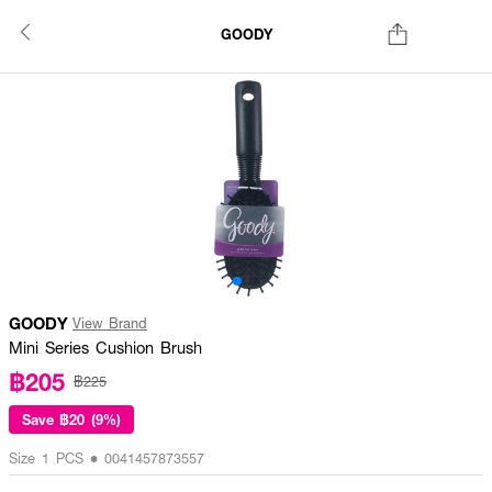
GOODY
GOODY
View Brand
Mini Series Cushion Brush
฿205
฿225
Save
฿20 (9%)
Size 1 PCS • 0041457873557