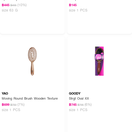
(10%)
฿445
฿145
฿495
size 63 G
size 1 PCS
YAO
GOODY
Moving Round Brush Wooden Texture
Strgt Oval XX
(7%)
(6%)
฿699
฿745
฿750
฿795
size 1 PCS
size 1 PCS