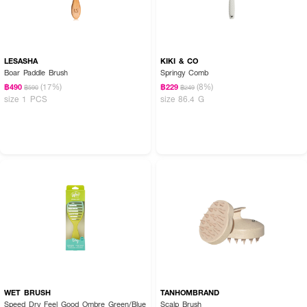
LESASHA
KIKI & CO
Boar Paddle Brush
Springy Comb
(17%)
(8%)
฿490
฿229
฿590
฿249
size 1 PCS
size 86.4 G
WET BRUSH
TANHOMBRAND
Speed Dry Feel Good Ombre Green/Blue
Scalp Brush