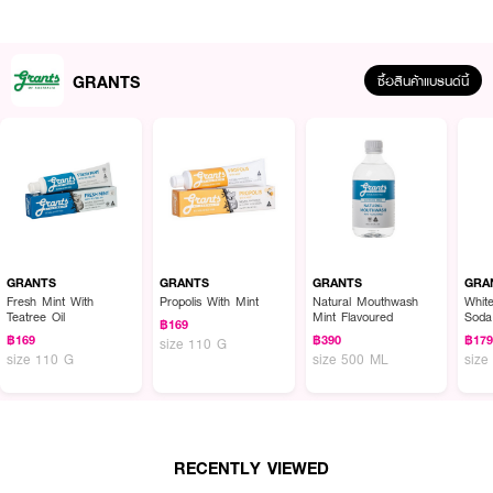
GRANTS
ซื้อสินค้าแบรนด์นี้
ผลลัพธ์ที่ได้ :
แปรงสีฟันไม้ไผ่ สำหรับผู้ใหญ่ GRANTS OF AUSTRALIA Adult Bamboo
Toothbrush Soft ขนแปรงนุ่ม เป็นมิตรกับสิ่งแวดล้อม และ ปราศจากสาร BPA
แปรงสีฟันไม้ไผ่ย่อยสลายได้
GRANTS
GRANTS
GRANTS
GRA
●
แปรงสีฟันไม้ไผ่ ขนแปรงนุ่ม
Fresh Mint With
Propolis With Mint
Natural Mouthwash
Whit
Teatree Oil
Mint Flavoured
Soda
฿169
● ด้ามแปรงทำจากไม้ไผ่ที่ย่อยสลายได้ 100% ซึ่งเป็นมิตรต่อสิ่งแวดล้อม
Toot
฿169
฿390
฿17
size 110 G
size 110 G
size 500 ML
size
● สามารถนำไปหมักและย่อยสลายได้อย่างปลอดภัย
● ขนแปรงทำจากไนลอนไม่สามารถย่อยสลายได้ แต่สามารถนำกลับมาใช้ใหม่
ได้ ด้วยวิธีการตามแนวทางการรีไซเคิล
● ขนาดสินค้า (กว้างxสูง) : 2.5 x 21.5 ซม.
RECENTLY VIEWED
How to Use :