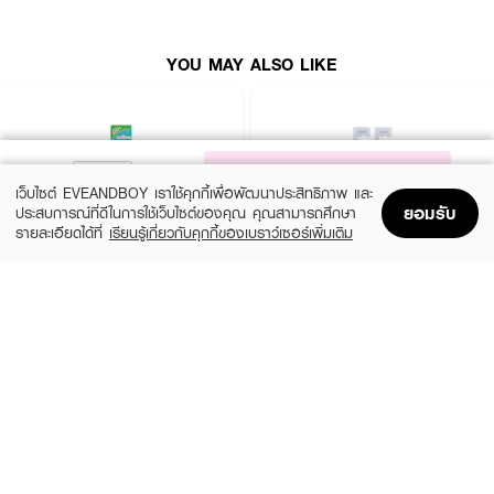
● ใช้ GRANTS OF AUSTRALIA Adult Bamboo Toothbrush Soft
แปรงฟัน วันละ 2-3 ครั้ง
YOU MAY ALSO LIKE
● ล้างแปรงก่อนและหลังการใช้
● เก็บแปรงสีฟันในที่แห้ง
● อย่าใช้แปรงสีฟันร่วมกับบุคคนอื่น
NOTIFY ME
เว็บไซต์ EVEANDBOY เราใช้คุกกี้เพื่อพัฒนาประสิทธิภาพ และ
● เปลี่ยนแปรงสีฟันทุกสามเดือนหรือหลังจากการเจ็บป่วย
ยอมรับ
ประสบการณ์ที่ดีในการใช้เว็บไซต์ของคุณ คุณสามารถศึกษา
รายละเอียดได้ที่
เรียนรู้เกี่ยวกับคุกกี้ของเบราว์เซอร์เพิ่มเติม
Home
Home
Promotions
Promotions
Shopping Bag
Shopping Bag
Account
Account
SPARKLE
SKYNLAB
Fresh White Toothbrush
Skynlab Ergo Premium Toothbrush Inside
Pack
฿49
฿49
size 20 G
size 2 PCS