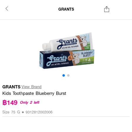
GRANTS
GRANTS
View Brand
Kids Toothpaste Blueberry Burst
฿149
Only 2 left
Size 75 G • 9312812002006