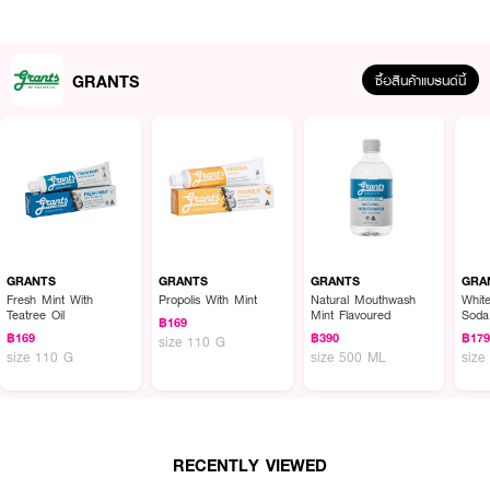
GRANTS
ซื้อสินค้าแบรนด์นี้
ผลลัพธ์ที่ได้ :
ยาสีฟันที่เด็กๆ ต่างชื่นชอบ GRANTS OF AUSTRALIA Kids Toothpaste
Blueberry Burst ยาสีฟันธรรมชาติสำหรับเด็ก กลิ่นบลูเบอร์รี่ ที่เด็ก ๆ ต่างชื่น
ชอบ และมั่นใจได้ว่ายาสีฟันที่ผลิตโดยแกรนท์ปลอดภัยต่อเด็ก ๆ อย่างแน่นอน
GRANTS
GRANTS
GRANTS
GRA
เพราะยาสีฟันของเราปราศจากสารเคมีอันตราย เช่น ฟลูออไรด์ SLS พาราเบน สี
Fresh Mint With
Propolis With Mint
Natural Mouthwash
Whit
Teatree Oil
Mint Flavoured
Soda
สังเคราะห์ รสชาติสังเคราะห์ และสารกันบูด
฿169
Toot
฿169
฿390
฿17
size 110 G
size 110 G
size 500 ML
size
RECENTLY VIEWED