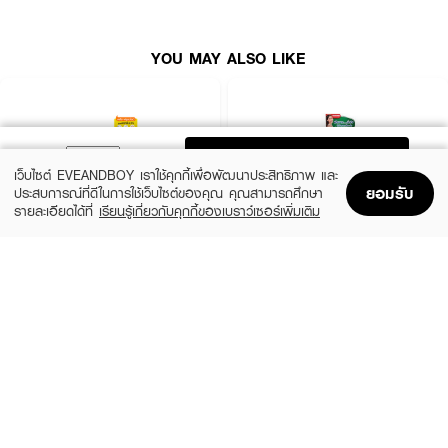
YOU MAY ALSO LIKE
ADD TO BAG
เว็บไซต์ EVEANDBOY เราใช้คุกกี้เพื่อพัฒนาประสิทธิภาพ และ
ยอมรับ
ประสบการณ์ที่ดีในการใช้เว็บไซต์ของคุณ คุณสามารถศึกษา
รายละเอียดได้ที่
เรียนรู้เกี่ยวกับคุกกี้ของเบราว์เซอร์เพิ่มเติม
Home
Home
Promotions
Promotions
Shopping Bag
Shopping Bag
Account
Account
VELDENT
SPARKLE
Extreme Awake Toothpaste
Triple White Toothpaste
฿185
฿145
size 100 G
size 100 G
● ยาสีฟันสำหรับเด็ก กลิ่นบลูเบอร์รี่
● มีส่วนประกอบของไซลิทอล ช่วยลดแบคทีเรียในช่องปาก ซึ่งเป็นสาเหตุ
ของฟันผุ
● ปราศจากสารเคมีอันตราย เช่น ฟลูออไรด์ SLS พาราเบน สีสังเคราะห์
รสชาติสังเคราะห์ และสารกันบูด