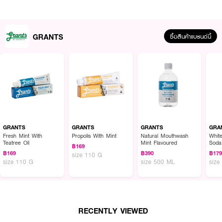
GRANTS
ซื้อสินค้าแบรนด์นี้
ผลลัพธ์ที่ได้ :
บอกลากลิ่นปาก และฟันผุ ด้วยน้ำยาบ้วนปาก
GRANTS OF AUSTRALIA
Natural Mouthwash Mint Flavoured
แกรนท์ ไซลิทอล ผสมคูลมิ้นท์ ปราศจาก
ส่วนผสมของแอลกอฮอล์ ลมหายใจหอมสดชื่น ไม่ทำให้แสบปาก
GRANTS
GRANTS
GRANTS
GRA
Fresh Mint With
Propolis With Mint
Natural Mouthwash
Whit
Teatree Oil
Mint Flavoured
Soda
฿169
Toot
฿169
฿390
฿17
size 110 G
size 110 G
size 500 ML
size
RECENTLY VIEWED