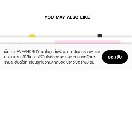
YOU MAY ALSO LIKE
NOTIFY ME
เว็บไซต์ EVEANDBOY เราใช้คุกกี้เพื่อพัฒนาประสิทธิภาพ และ
ยอมรับ
ประสบการณ์ที่ดีในการใช้เว็บไซต์ของคุณ คุณสามารถศึกษา
รายละเอียดได้ที่
เรียนรู้เกี่ยวกับคุกกี้ของเบราว์เซอร์เพิ่มเติม
Home
Home
Promotions
Promotions
Shopping Bag
Shopping Bag
Account
Account
BUOOLA
LISTERINE
Mouthwash
Listerine Healthy Bright
●
น้ำยาบ้วนปาก ส่วนประกอบจากธรรมชาติ ปราศจากแอลกอฮอล์และสาร
(25%)
(19%)
฿89
฿79
฿119
฿97
เคมี
4 Variations
size 250 ML
●
ช่วยให้ปากสะอาดและลมหายใจหอมสดชื่นอย่างอ่อนโยน
● ทั้งยังมีไซลิทอลที่ช่วยป้องกัน ฟันผุ
● ไม่มีการทดลองในสัตว์ มีใบรับรองวีเกน ไม่มีส่วนประกอบหรือจุลินทรีย์ที่
ดัดแปลงพันธุกรรม