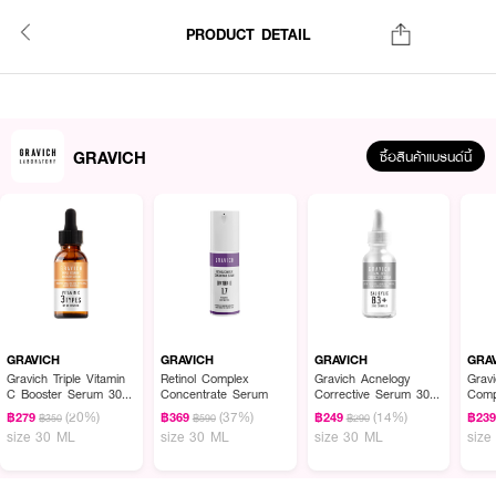
PRODUCT DETAIL
GRAVICH
ซื้อสินค้าแบรนด์นี้
GRAVICH
GRAVICH
GRAVICH
GRA
Gravich Triple Vitamin
Retinol Complex
Gravich Acnelogy
Grav
C Booster Serum 30
Concentrate Serum
Corrective Serum 30
Comp
ml
ml
Seru
(20%)
(37%)
(14%)
฿279
฿369
฿249
฿23
฿350
฿590
฿290
size 30 ML
size 30 ML
size 30 ML
size