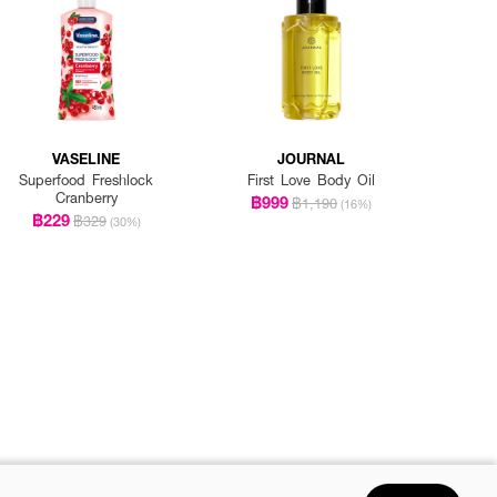
VASELINE
JOURNAL
Superfood Freshlock
First Love Body Oil
Cranberry
฿999
฿1,190
(16%)
฿229
฿329
(30%)