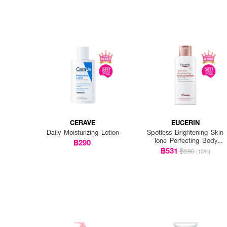
CERAVE
EUCERIN
Daily Moisturizing Lotion
Spotless Brightening Skin
Tone Perfecting Body
฿290
Lotion
฿531
฿590
(10%)