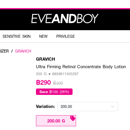
SENSITIVE SKIN
NEW
PRIVILEGE
IZER
/
GRAVICH
GRAVICH
Ultra Firming Retinol Concentrate Body Lotion
200 G • 8859617405287
฿290
฿390
Save
฿100 (26%)
Variation:
200.00
200.00 G