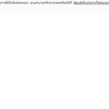
ในการใช้เว็บไซต์ของคุณ คุณสามารถศึกษารายละเอียดได้ที่
เรียนรู้เกี่ยวกับคุกกี้ของเบรา
TOMER CARE
EVEANDBOY MEMBER
 Shopping
Member registration
 store
t us