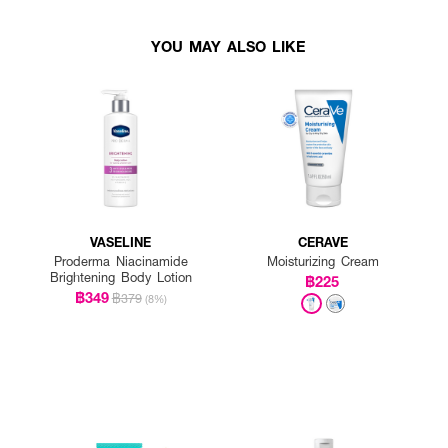
YOU MAY ALSO LIKE
VASELINE
CERAVE
Proderma Niacinamide
Moisturizing Cream
Brightening Body Lotion
฿225
฿349
฿379
(8%)