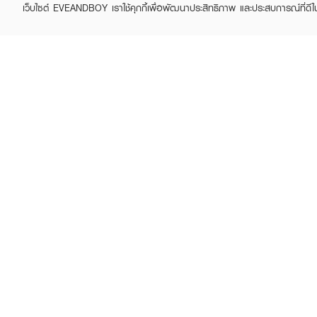
เว็บไซต์ EVEANDBOY เราใช้คุกกี้เพื่อพัฒนาประสิทธิภาพ และประสบการณ์ที่ดี
ABOUT EVEANDBOY
CUS
Brand story
Online
Privacy Policy
Find a
Terms and Conditions
Contac
Sell on EVEANDBOY
Whistleblowing