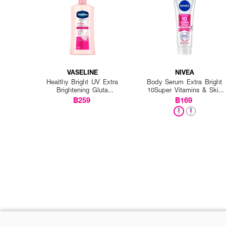
VASELINE
NIVEA
Healthy Bright UV Extra
Body Serum Extra Bright
Brightening Gluta
10Super Vitamins & Skin
Ceramide Lotion
Foods Glow Perfection
฿259
฿169