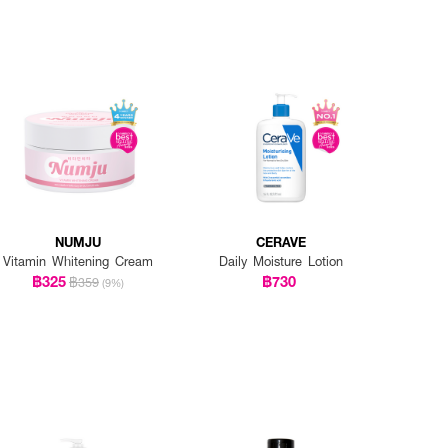
NUMJU
CERAVE
Vitamin Whitening Cream
Daily Moisture Lotion
฿325
฿730
฿359
(9%)