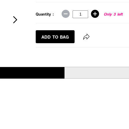
Quantity :
Only 3 left
ADD TO BAG