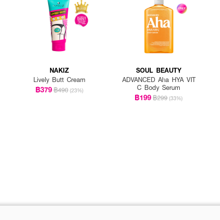
NAKIZ
SOUL BEAUTY
Lively Butt Cream
ADVANCED Aha HYA VIT
C Body Serum
฿379
฿490
(23%)
฿199
฿299
(33%)