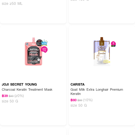
size 250 ML
JOJI SECRET YOUNG
CARISTA
Charcoal Keratin Treatment Mask
Goat Milk Extra Longhair Premium
Keratin
(20%)
฿39
฿49
(10%)
฿80
฿89
size 50 G
size 50 G