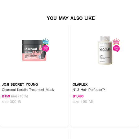
YOU MAY ALSO LIKE
JOJI SECRET YOUNG
OLAPLEX
Charcoal Keratin Treatment Mask
Nº.3 Hair Perfector™
(16%)
฿159
฿1,490
฿189
size 300 G
size 100 ML