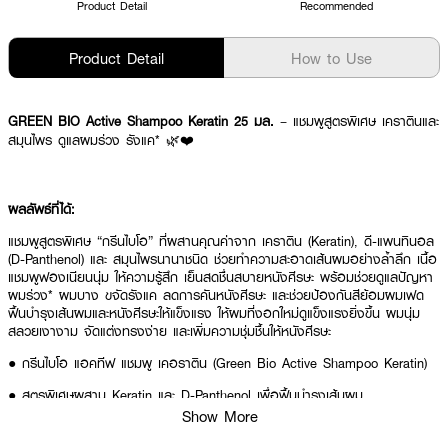
Product Detail
Recommended
Product Detail
How to Use
GREEN BIO Active Shampoo Keratin 25 มล.
– แชมพูสูตรพิเศษ เคราตินและ
สมุนไพร ดูแลผมร่วง รังแค* 🌿❤️
ผลลัพธ์ที่ได้:
แชมพูสูตรพิเศษ “กรีนไบโอ” ที่ผสานคุณค่าจาก เคราติน (Keratin), ดี-แพนทินอล
(D-Panthenol) และ สมุนไพรนานาชนิด ช่วยทำความสะอาดเส้นผมอย่างล้ำลึก เนื้อ
แชมพูฟองเนียนนุ่ม ให้ความรู้สึก เย็นสดชื่นสบายหนังศีรษะ พร้อมช่วยดูแลปัญหา
ผมร่วง* ผมบาง ขจัดรังแค ลดการคันหนังศีรษะ และช่วยป้องกันสีย้อมผมเฟด
ฟื้นบำรุงเส้นผมและหนังศีรษะให้แข็งแรง ให้ผมที่งอกใหม่ดูแข็งแรงยิ่งขึ้น ผมนุ่ม
สลวยเงางาม จัดแต่งทรงง่าย และเพิ่มความชุ่มชื้นให้หนังศีรษะ
● กรีนไบโอ แอคทีฟ แชมพู เคอราติน (Green Bio Active Shampoo Keratin)
● สูตรพิเศษผสาน Keratin และ D-Panthenol เพื่อฟื้นบำรุงเส้นผม
Show More
● มี Piroctone Olamine และสมุนไพร ช่วยดูแลปัญหารังแค