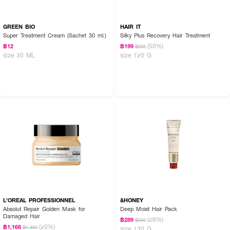
GREEN BIO
HAIR IT
Super Treatment Cream (Sachet 30 ml.)
Silky Plus Recovery Hair Treatment
(50%)
฿12
฿199
฿395
size 30 ML
size 120 G
L'OREAL PROFESSIONNEL
&HONEY
Absolut Repair Golden Mask for
Deep Moist Hair Pack
Damaged Hair
(26%)
฿289
฿390
(20%)
฿1,168
฿1,460
size 130 G