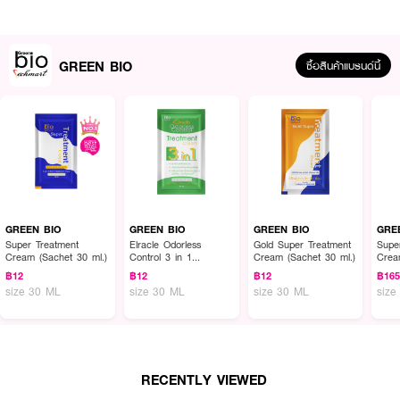
● ช่วยป้องกันเส้นผมเปราะ ขาดหลุดร่วง* และช่วยป้องกันสีย้อมผมเฟด
● ทำความสะอาดอย่างล้ำลึก และให้ความรู้สึกเย็นสดชื่นสบายหนังศีรษะ
GREEN BIO
ซื้อสินค้าแบรนด์นี้
● เนื้อแชมพูฟองเนียนนุ่ม
● เลขจดแจ้ง: 10-1-6100030960
● ปริมาณ: 25 มล.
*ผมขาดหลุดร่วงจากสาเหตุที่ไม่ใช่โรค
How To Use:
GREEN BIO
GREEN BIO
GREEN BIO
GRE
● ชโลมแชมพูสูตรพิเศษ “กรีนไบโอ” ลงบนเส้นผมที่เปียก
Super Treatment
Elracle Odorless
Gold Super Treatment
Supe
Cream (Sachet 30 ml.)
Control 3 in 1
Cream (Sachet 30 ml.)
Crea
● นวดให้ทั่วศีรษะจนเกิดฟอง
Treatment Cream
฿12
฿12
฿12
฿16
(Sachet 30 ml.)
size 30 ML
size 30 ML
size 30 ML
size
● แล้วล้างออกด้วยน้ำสะอาด
● สามารถสระซ้ำอีกครั้งเพื่อให้ผลดียิ่งขึ้น
RECENTLY VIEWED
✨ ทำไมใครได้ลองถึงติดใจ? แชมพูที่ครบจบทั้งทำความสะอาด บำรุง และดูแล
ปัญหาผม! 💖