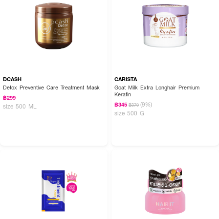
DCASH
CARISTA
Detox Preventive Care Treatment Mask
Goat Milk Extra Longhair Premium
Keratin
฿299
(9%)
฿345
฿379
size 500 ML
size 500 G