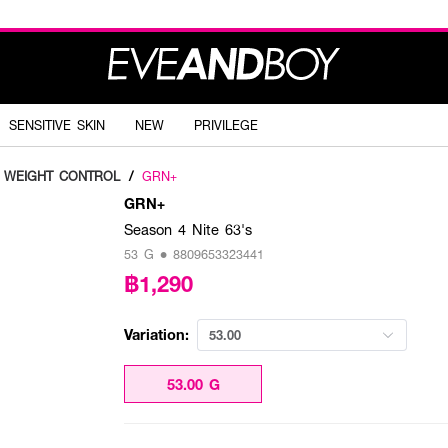
SENSITIVE SKIN
NEW
PRIVILEGE
WEIGHT CONTROL
/
GRN+
GRN+
Season 4 Nite 63's
53 G • 8809653323441
฿1,290
Variation:
53.00
53.00 G