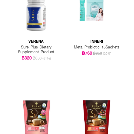
VERENA
INNERI
Sure Plus Dietary
Meta Probiotic 15Sachets
Supplement Product
฿760
฿950
(20%)
(VERENA TM)
฿320
฿650
(51%)