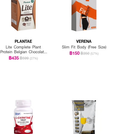
PLANTAE
VERENA
Lite Complete Plant
Slim Fit Body (Free Size)
Protein Belgian Chocolate
฿150
฿350
(57%)
Flavor
฿435
฿599
(27%)