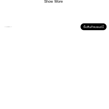
Show More
ซื้อสินค้าแบรนด์นี้
ผลลัพธ์ที่ได้ :
GRRRBEAUTY Bunny Star Hydrocolloid Acne Patches
แผ่นดูดซับสิวสูตร
ไฮโดรคอลลอยด์ ช่วยดูดซับของเหลว แปะบริเวณที่เป็นสิว แผ่นซับสิวจะซับสิวเป็นสี
ขาวออกมา ควรติดไว้อย่างน้อย 6-12 ชั่วโมง
·
เหมาะกับสิวอักเสบ, สิวหัวหนอง
·
ช่วยดูดซึมซับของเหลว ปกป้องผิวจากสิ่งสกปรก
·
ทำให้สิวหายไวขึ้น
·
สามารถใช้ได้ทั้งก่อนนอน และระหว่างวัน