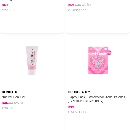
(42%)
฿69
฿69
฿119
size 5 G
2 Variations
CLINDA X
GRRRBEAUTY
Natural Sca Gel
Happy Pack Hydrocolloid Acne Patches
(Exclusive EVEANDBOY)
(25%)
฿44
฿59
฿99
size 10 G
size 9 PCS