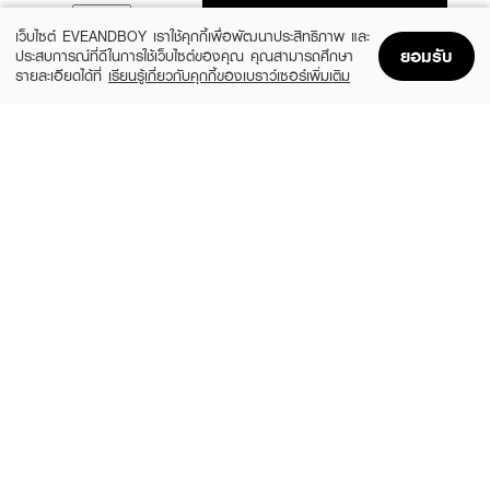
ADD TO BAG
เว็บไซต์ EVEANDBOY เราใช้คุกกี้เพื่อพัฒนาประสิทธิภาพ และ
ยอมรับ
ประสบการณ์ที่ดีในการใช้เว็บไซต์ของคุณ คุณสามารถศึกษา
รายละเอียดได้ที่
เรียนรู้เกี่ยวกับคุกกี้ของเบราว์เซอร์เพิ่มเติม
Home
Home
Promotions
Promotions
Shopping Bag
Shopping Bag
Account
Account
MENTHOLATUM ACNES
CLEARNOSE
Sealing Jell
Acne Gel Concentrate Solution Care
฿179
฿49
size 18 G
size 4 G
CURESYS
MIZUMI