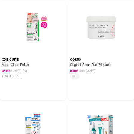
OXE'CURE
COSRX
Acne Clear Potion
Original Clear Pad 70 pads
(32%)
(22%)
฿129
฿499
฿189
฿640
size 15 ML
-