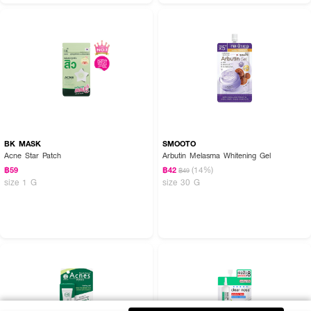
BK MASK
SMOOTO
Acne Star Patch
Arbutin Melasma Whitening Gel
(14%)
฿59
฿42
฿49
size 1 G
size 30 G