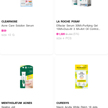
CLEARNOSE
LA ROCHE POSAY
Acne Care Solution Serum
Effaclar Serum 30Ml+Purifying Gel
15Ml+Duo+M 3 Ml+Ant Oil Control
฿59
Cream 3 Ml
(5%)
฿1,320
฿1,390
size 10 G
size 4 PCS
MENTHOLATUM ACNES
CURESYS
Sealing Jell
Niacin Acvita White Patch 18 dots