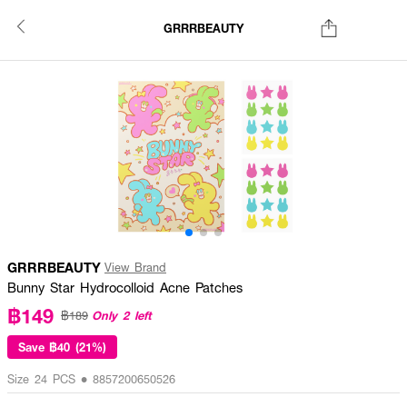
GRRRBEAUTY
GRRRBEAUTY
View Brand
Bunny Star Hydrocolloid Acne Patches
฿149
Only 2 left
฿189
Save
฿40 (21%)
Size 24 PCS • 8857200650526