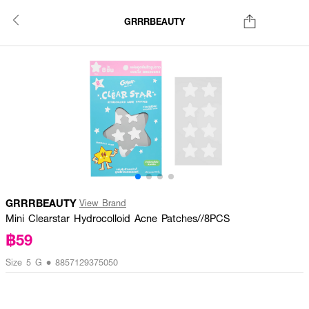
GRRRBEAUTY
GRRRBEAUTY
View Brand
Mini Clearstar Hydrocolloid Acne Patches//8PCS
฿59
Size 5 G • 8857129375050