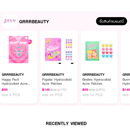
GRRRBEAUTY
ซื้อสินค้าแบรนด์นี้
ผลลัพธ์ที่ได้ :
GRRRBEAUTY Mini Clearstar Hydrocolloid Acne Patches//8PCS
แผ่นดูด
ซับสิวสูตรไฮโดรคอลลอยด์ ช่วยดูดซับของเหลว แปะบริเวณที่เป็นสิว แผ่นซับสิวจะ
ซับสิวเป็นสีขาวออกมา ควรติดไว้อย่างน้อย 6-12 ชั่วโมง
GRRRBEAUTY
GRRRBEAUTY
GRRRBEAUTY
GRR
Happy Pack
Popstar Hydrocolloid
Besties Hydrocolloid
Bunn
Hydrocolloid Acne
Acne Patches
Acne Patches
Hydr
Patches (Exclusive
Patc
(21%)
(29%)
฿99
฿149
฿99
฿14
฿189
฿139
EVEANDBOY)
size 9 PCS
size 24 PCS
size 12 PCS
size
RECENTLY VIEWED