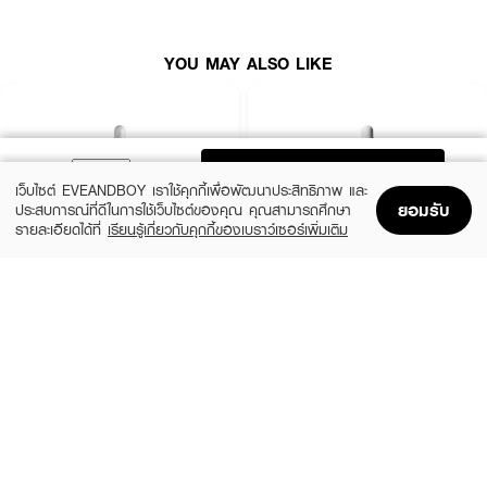
YOU MAY ALSO LIKE
ADD TO BAG
เว็บไซต์ EVEANDBOY เราใช้คุกกี้เพื่อพัฒนาประสิทธิภาพ และ
ยอมรับ
ประสบการณ์ที่ดีในการใช้เว็บไซต์ของคุณ คุณสามารถศึกษา
รายละเอียดได้ที่
เรียนรู้เกี่ยวกับคุกกี้ของเบราว์เซอร์เพิ่มเติม
Home
Home
Promotions
Promotions
Shopping Bag
Shopping Bag
Account
Account
LA ROCHE POSAY
THE ORDINARY
· ดูดซับหัวหนอง/ของเหลวสิวได้ลึก
Effaclar Serum
Niacinamide 10% + Zinc 1%
฿1,390
฿370
· ลดการอักเสบและป้องกันสัมผัส
size 30 ML
2 Variations
· ใช้ง่าย พกพาสะดวก
· ดีไซน์น่ารัก เพิ่มความสนุกเมื่อใช้
· ไม่มีสารระคายเคือง เหมาะกับผิวแพ้ง่าย
· FDA Registration No. : 65-2-3-2-0012570