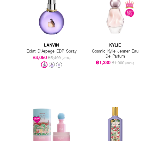
LANVIN
KYLIE
Eclat D'Arpege EDP Spray
Cosmic Kylie Jenner Eau
De Parfum
฿4,050
฿5,400
(25%)
฿1,330
฿1,900
(30%)