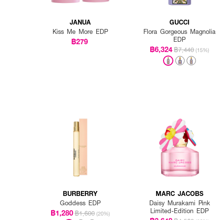
JANUA
GUCCI
Kiss Me More EDP
Flora Gorgeous Magnolia
EDP
฿279
฿6,324
฿7,440
(15%)
BURBERRY
MARC JACOBS
Goddess EDP
Daisy Murakami Pink
Limited-Edition EDP
฿1,280
฿1,600
(20%)