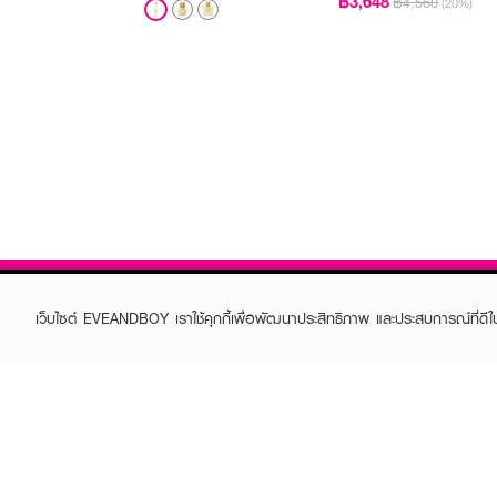
฿3,648
฿4,560
(20%)
เว็บไซต์ EVEANDBOY เราใช้คุกกี้เพื่อพัฒนาประสิทธิภาพ และประสบการณ์ที่ดี
ABOUT EVEANDBOY
CUS
Brand story
Online
Privacy Policy
Find a