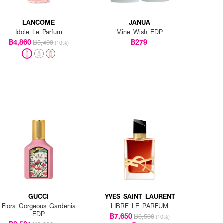
LANCOME
JANUA
Idole Le Parfum
Mine Wish EDP
฿4,860
฿279
฿5,400
(10%)
GUCCI
YVES SAINT LAURENT
Flora Gorgeous Gardenia
LIBRE LE PARFUM
EDP
฿7,650
฿8,500
(10%)