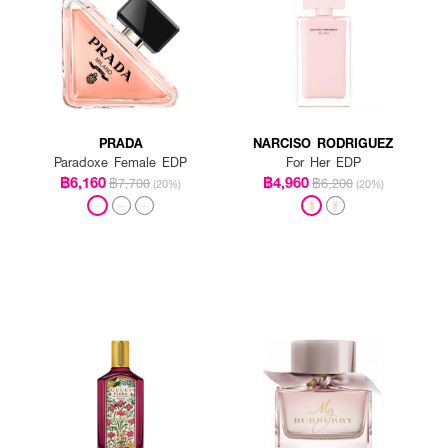
PRADA
NARCISO RODRIGUEZ
Paradoxe Female EDP
For Her EDP
฿6,160
฿4,960
฿7,700
฿6,200
(20%)
(20%)