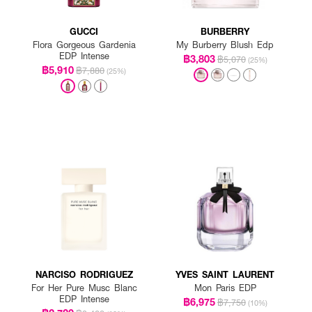
GUCCI
BURBERRY
Flora Gorgeous Gardenia
My Burberry Blush Edp
EDP Intense
฿3,803
฿5,070
(25%)
฿5,910
฿7,880
(25%)
NARCISO RODRIGUEZ
YVES SAINT LAURENT
For Her Pure Musc Blanc
Mon Paris EDP
EDP Intense
฿6,975
฿7,750
(10%)