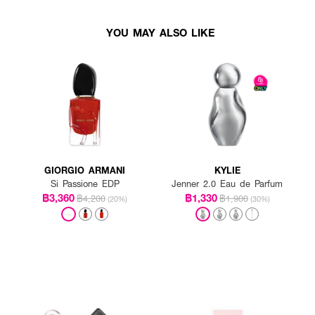
YOU MAY ALSO LIKE
GIORGIO ARMANI
KYLIE
Si Passione EDP
Jenner 2.0 Eau de Parfum
฿3,360
฿1,330
฿4,200
฿1,900
(20%)
(30%)