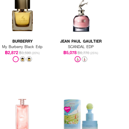
BURBERRY
JEAN PAUL GAULTIER
My Burberry Black Edp
SCANDAL EDP
฿2,872
฿5,078
฿3,590
฿6,770
(20%)
(25%)