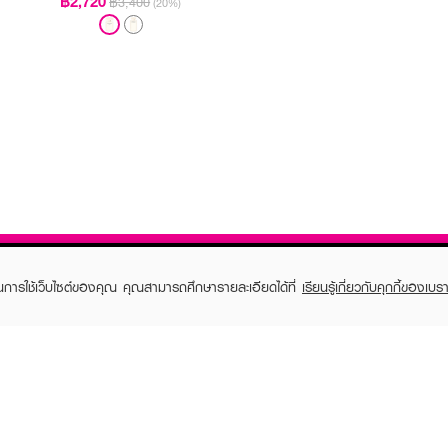
฿2,720
฿3,400
(20%)
ในการใช้เว็บไซต์ของคุณ คุณสามารถศึกษารายละเอียดได้ที่
เรียนรู้เกี่ยวกับคุกกี้ของเบรา
TOMER CARE
EVEANDBOY MEMBER
 Shopping
Member registration
 store