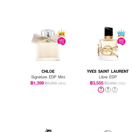
CHLOE
YVES SAINT LAURENT
Signature EDP Mini
Libre EDP
฿1,399
฿3,555
฿2,200
฿3,950
(36%)
(10%)