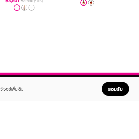
฿3,501
฿3,890
(10%)
ยอมรับ
ว์เซอร์เพิ่มเติม
FOLLOW US