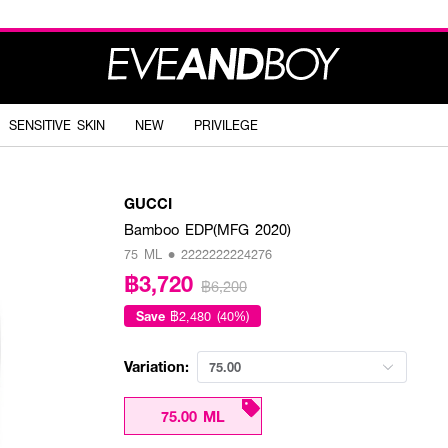
SENSITIVE SKIN
NEW
PRIVILEGE
GUCCI
Bamboo EDP(MFG 2020)
75 ML • 2222222224276
฿3,720
฿6,200
Save
฿2,480 (40%)
Variation:
75.00
75.00 ML