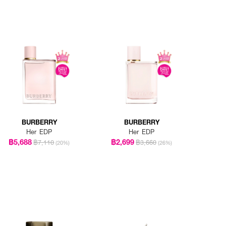
BURBERRY
BURBERRY
Her EDP
Her EDP
฿5,688
฿2,699
฿7,110
฿3,660
(20%)
(26%)