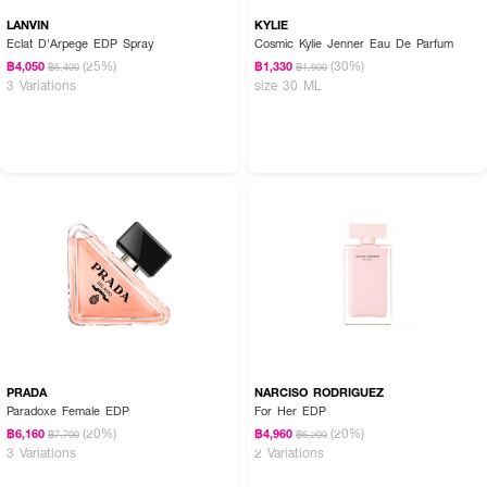
LANVIN
KYLIE
Eclat D'Arpege EDP Spray
Cosmic Kylie Jenner Eau De Parfum
(25%)
(30%)
฿4,050
฿1,330
฿5,400
฿1,900
3 Variations
size 30 ML
PRADA
NARCISO RODRIGUEZ
Paradoxe Female EDP
For Her EDP
(20%)
(20%)
฿6,160
฿4,960
฿7,700
฿6,200
3 Variations
2 Variations