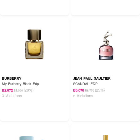
BURBERRY
JEAN PAUL GAULTIER
My Burberry Black Edp
SCANDAL EDP
(20%)
(25%)
฿2,872
฿5,078
฿3,590
฿6,770
3 Variations
2 Variations