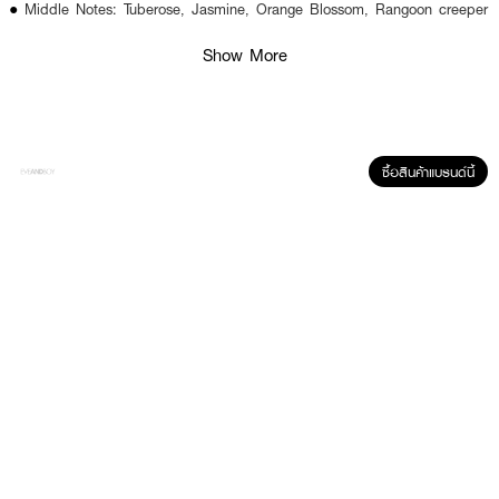
●
Middle Notes: Tuberose, Jasmine, Orange Blossom, Rangoon creeper
●
Base Notes: Musk, Sandalwood
Show More
● ขนาด 100 ml.
How to Use :
ฉีดน้ำหอม
GUCCI Bloom EDT
ตามบริเวณจุดชีพจร เช่น ต้นคอ ข้อมือ ข้อพับ
แขน และสามารถเพิ่มความหอมให้เสื้อผ้า เพื่อกลิ่นที่ติดทนตลอดทั้งวัน
ซื้อสินค้าแบรนด์นี้