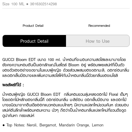
Size 100 ML • 3616302514298
Product Detail
Recommended
Product Detail
How to Use
GUCCI Bloom EDT ขนาด 100 ml. น้ำหอมที่จะมอบความสดใสและเบาบางโดย
ยังคงความหอมอันเป็นเอกลักษณ์ในสไตล์ Bloom อยู่ พร้อมเผยเสน่ห์ที่เป็นตัว
ของตัวเองอย่างงดงามในแบบผู้หญิง ด้วยส่วนผสมของดอกมะลิ, ดอกซ่อนกลิ่น
และดอกเล็บมือนางและเพิ่มความสดใสให้กับน้ำหอมกลิ่นนี้ด้วยกลิ่นของเนโรลิ
ผลลัพธ์ที่ได้ :
น้ำหอมผู้หญิง
GUCCI Bloom EDT
กลิ่นหอมชวนลุ่มหลงดอกไม้ Floral เต็มๆ
โดยดอกไม้หลักของกลิ่นนี้คื ดอกซ่อนกลิ่น มะลิซ้อน ดอกเล็บมือนาง และดอกไม้
บางชนิดมาจากอินเดียออกแนวหอมแบบไทยๆ มีความแปลกใหม่ชวนค้นห ช่วยมอบ
เสน่ห์อันลึกล้ำพร้อมหอมหวาน นัวๆ ถือว่าเป็นน้ำหอมกลิ่นแปลกใหม่ที่ชวนดึงดูด
ดูน่าค้นหา ทรงเสน่ห์
●
Top Notes: Neroli, Bergamot, Mandarin Orange, Lemon