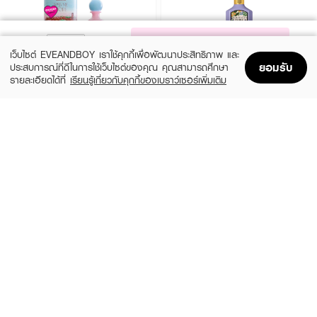
NOTIFY ME
เว็บไซต์ EVEANDBOY เราใช้คุกกี้เพื่อพัฒนาประสิทธิภาพ และ
ยอมรับ
ประสบการณ์ที่ดีในการใช้เว็บไซต์ของคุณ คุณสามารถศึกษา
รายละเอียดได้ที่
เรียนรู้เกี่ยวกับคุกกี้ของเบราว์เซอร์เพิ่มเติม
Home
Home
Promotions
Promotions
Shopping Bag
Shopping Bag
Account
Account
JANUA
GUCCI
Kiss Me More EDP
Flora Gorgeous Magnolia EDP
(15%)
฿279
฿6,324
฿7,440
size 30 ML
3 Variations