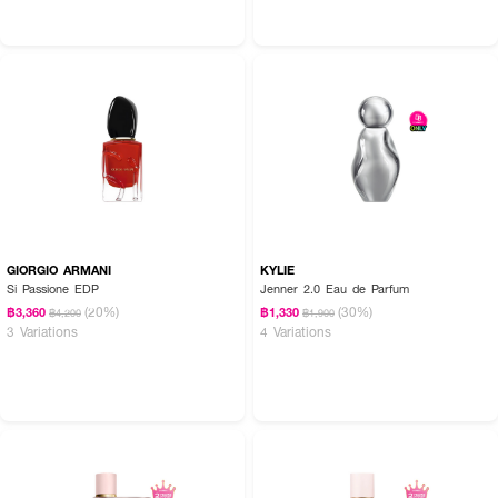
GIORGIO ARMANI
KYLIE
Si Passione EDP
Jenner 2.0 Eau de Parfum
(20%)
(30%)
฿3,360
฿1,330
฿4,200
฿1,900
3 Variations
4 Variations