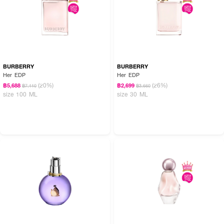
BURBERRY
BURBERRY
Her EDP
Her EDP
(20%)
(26%)
฿5,688
฿2,699
฿7,110
฿3,660
size 100 ML
size 30 ML