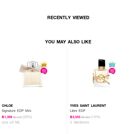
RECENTLY VIEWED
YOU MAY ALSO LIKE
CHLOE
YVES SAINT LAURENT
Signature EDP Mini
Libre EDP
(36%)
(10%)
฿1,399
฿3,555
฿2,200
฿3,950
size 20 ML
3 Variations