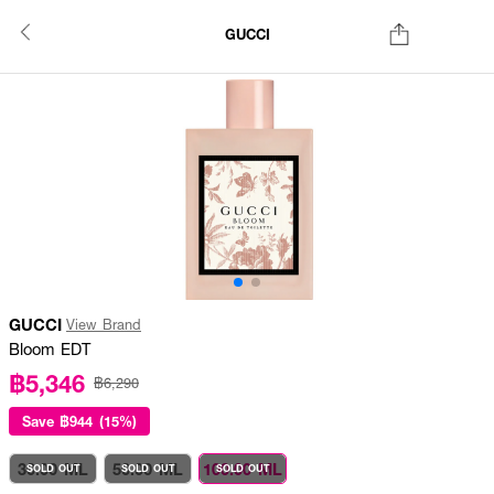
GUCCI
GUCCI
View Brand
Bloom EDT
฿5,346
฿6,290
Save
฿944 (15%)
30.00 ML
50.00 ML
100.00 ML
SOLD OUT
SOLD OUT
SOLD OUT