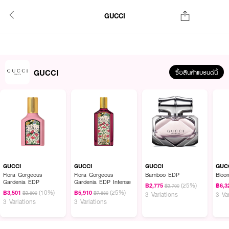
GUCCI
GUCCI
ซื้อสินค้าแบรนด์นี้
GUCCI
GUCCI
GUCCI
GUC
Flora Gorgeous
Flora Gorgeous
Bamboo EDP
Bloo
Gardenia EDP
Gardenia EDP Intense
(25%)
฿2,775
฿6,3
฿3,700
(10%)
(25%)
฿3,501
฿5,910
฿3,890
฿7,880
3 Variations
3 Va
3 Variations
3 Variations