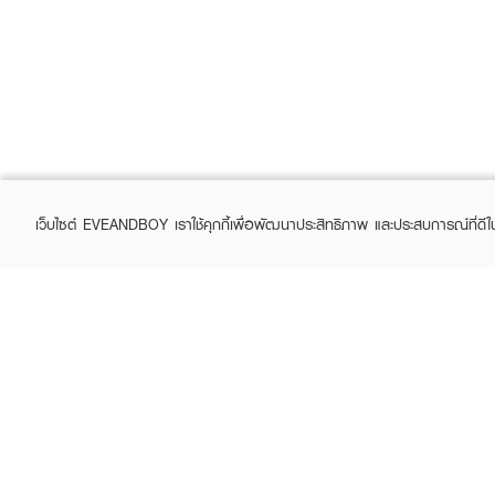
เว็บไซต์ EVEANDBOY เราใช้คุกกี้เพื่อพัฒนาประสิทธิภาพ และประสบการณ์ที่ดี
ABOUT EVEANDBOY
CUS
Brand story
Online
Privacy Policy
Find a
Terms and Conditions
Contac
Sell on EVEANDBOY