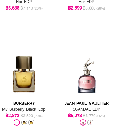
Her EDP
Her EDP
฿5,688
฿2,699
฿7,110
฿3,660
(20%)
(26%)
BURBERRY
JEAN PAUL GAULTIER
My Burberry Black Edp
SCANDAL EDP
฿2,872
฿5,078
฿3,590
฿6,770
(20%)
(25%)