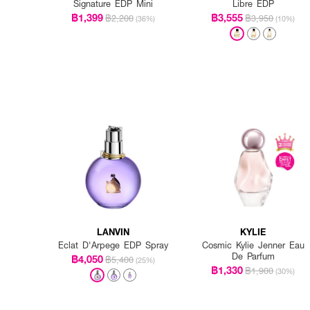
Signature EDP Mini
Libre EDP
฿1,399
฿3,555
฿2,200
฿3,950
(36%)
(10%)
LANVIN
KYLIE
Eclat D'Arpege EDP Spray
Cosmic Kylie Jenner Eau
De Parfum
฿4,050
฿5,400
(25%)
฿1,330
฿1,900
(30%)