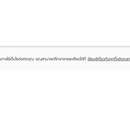
ในการใช้เว็บไซต์ของคุณ คุณสามารถศึกษารายละเอียดได้ที่
เรียนรู้เกี่ยวกับคุกกี้ของเบรา
TOMER CARE
EVEANDBOY MEMBER
 Shopping
Member registration
 store
t us