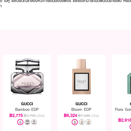
ลัง ใบหู และบริเวณใกล้จังหวะการเต้นของชีพจร และยังสามารถฉีดพ่นบนชายเสื้อ หรือ
ตา
GUCCI
GUCCI
Bamboo EDP
Bloom EDP
Flora Go
฿2,775
฿6,324
฿3,700
฿7,440
(25%)
(15%)
฿2,91