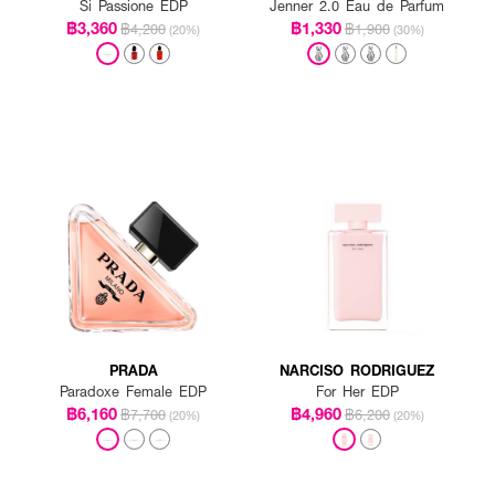
Si Passione EDP
Jenner 2.0 Eau de Parfum
฿3,360
฿1,330
฿4,200
฿1,900
(20%)
(30%)
PRADA
NARCISO RODRIGUEZ
Paradoxe Female EDP
For Her EDP
฿6,160
฿4,960
฿7,700
฿6,200
(20%)
(20%)