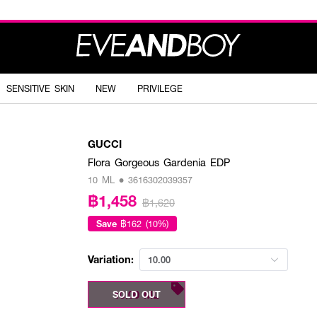
SENSITIVE SKIN
NEW
PRIVILEGE
GUCCI
Flora Gorgeous Gardenia EDP
10 ML • 3616302039357
฿1,458
฿1,620
Save
฿162 (10%)
Variation:
10.00
10.00 ML
SOLD OUT