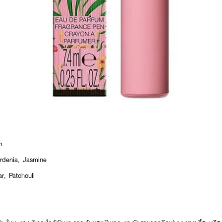
m
rdenia, Jasmine
r, Patchouli