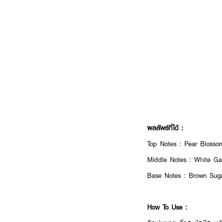
ผลลัพธ์ที่ได้ :
Top Notes : Pear Blosso
Middle Notes : White Ga
Base Notes : Brown Suga
How To Use :