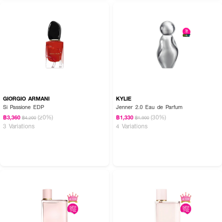
GIORGIO ARMANI
KYLIE
Si Passione EDP
Jenner 2.0 Eau de Parfum
(20%)
(30%)
฿3,360
฿1,330
฿4,200
฿1,900
3 Variations
4 Variations