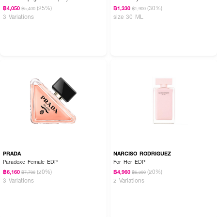
(25%)
(30%)
฿4,050
฿1,330
฿5,400
฿1,900
3 Variations
size 30 ML
PRADA
NARCISO RODRIGUEZ
Paradoxe Female EDP
For Her EDP
(20%)
(20%)
฿6,160
฿4,960
฿7,700
฿6,200
3 Variations
2 Variations