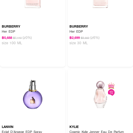
BURBERRY
BURBERRY
Her EDP
Her EDP
(20%)
(26%)
฿5,688
฿2,699
฿7,110
฿3,660
size 100 ML
size 30 ML
LANVIN
KYLIE
Eclat D'Arpege EDP Spray
Cosmic Kylie Jenner Eau De Parfum