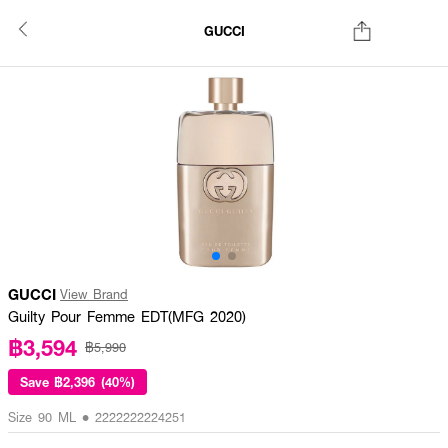
GUCCI
GUCCI
View Brand
Guilty Pour Femme EDT(MFG 2020)
฿3,594
฿5,990
Save
฿2,396 (40%)
Size 90 ML • 2222222224251