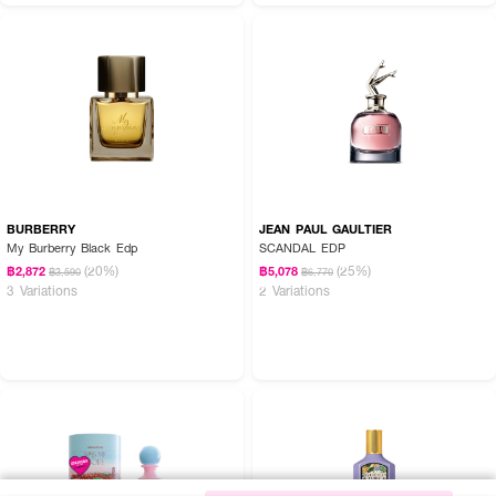
BURBERRY
JEAN PAUL GAULTIER
My Burberry Black Edp
SCANDAL EDP
(20%)
(25%)
฿2,872
฿5,078
฿3,590
฿6,770
3 Variations
2 Variations