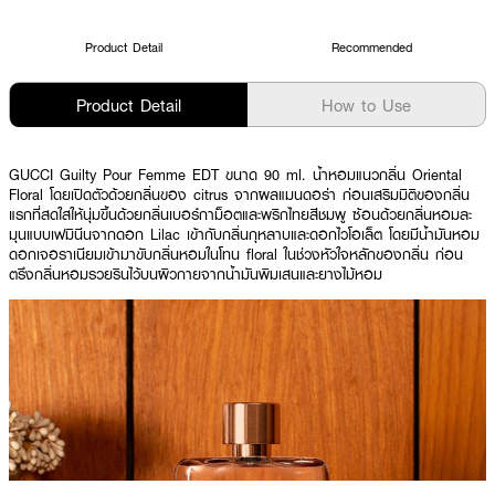
Product Detail
Recommended
Product Detail
How to Use
GUCCI Guilty Pour Femme EDT ขนาด 90 ml. น้ำหอมแนวกลิ่น Oriental
Floral โดยเปิดตัวด้วยกลิ่นของ citrus จากผลแมนดอร่า ก่อนเสริมมิติของกลิ่น
แรกที่สดใสให้นุ่มขึ้นด้วยกลิ่นเบอร์กาม็อตและพริกไทยสีชมพู ซ้อนด้วยกลิ่นหอมละ
มุนแบบเฟมินีนจากดอก Lilac เข้ากับกลิ่นกุหลาบและดอกไวโอเล็ต โดยมีน้ำมันหอม
ดอกเจอราเนียมเข้ามาขับกลิ่นหอมในโทน floral ในช่วงหัวใจหลักของกลิ่น ก่อน
ตรึงกลิ่นหอมรวยรินไว้บนผิวกายจากน้ำมันพิมเสนและยางไม้หอม