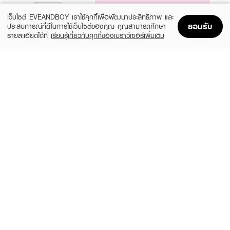
NOTIFY ME
เว็บไซต์ EVEANDBOY เราใช้คุกกี้เพื่อพัฒนาประสิทธิภาพ และ
ยอมรับ
ประสบการณ์ที่ดีในการใช้เว็บไซต์ของคุณ คุณสามารถศึกษา
รายละเอียดได้ที่
เรียนรู้เกี่ยวกับคุกกี้ของเบราว์เซอร์เพิ่มเติม
Home
Home
Promotions
Promotions
Shopping Bag
Shopping Bag
Account
Account
JANUA
GUCCI
Kiss Me More EDP
Flora Gorgeous Magnolia EDP
(15%)
฿279
฿6,324
฿7,440
size 30 ML
3 Variations
GUCCI
BURBERRY