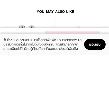
YOU MAY ALSO LIKE
NOTIFY ME
เว็บไซต์ EVEANDBOY เราใช้คุกกี้เพื่อพัฒนาประสิทธิภาพ และ
ยอมรับ
ประสบการณ์ที่ดีในการใช้เว็บไซต์ของคุณ คุณสามารถศึกษา
รายละเอียดได้ที่
เรียนรู้เกี่ยวกับคุกกี้ของเบราว์เซอร์เพิ่มเติม
Home
Home
Promotions
Promotions
Shopping Bag
Shopping Bag
Account
Account
ESTEE LAUDER
YVES SAINT LAURENT
Pleasures 30Ml Get 30Ml
Mini Libre and Rouge Pur Couture
Holiday Set XM24
฿2,800
(10%)
฿1,800
฿2,000
size 60 ML
size 2 PCS