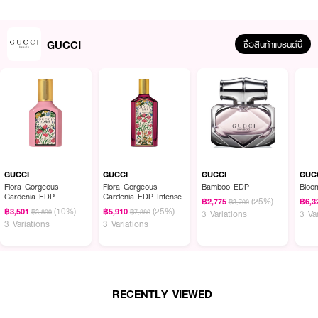
GUCCI
ซื้อสินค้าแบรนด์นี้
GUCCI
GUCCI
GUCCI
GUC
Flora Gorgeous
Flora Gorgeous
Bamboo EDP
Bloo
Gardenia EDP
Gardenia EDP Intense
(25%)
฿2,775
฿6,3
฿3,700
(10%)
(25%)
฿3,501
฿5,910
฿3,890
฿7,880
3 Variations
3 Va
3 Variations
3 Variations
RECENTLY VIEWED