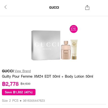
GUCCI
GUCCI
View Brand
Guilty Pour Femme XM24 EDT 50ml + Body Lotion 50ml
฿2,778
฿4,630
Save
฿1,852 (40%)
Size 2 PCS • 3616305447623