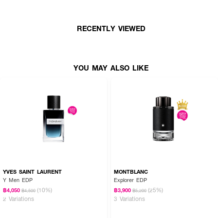
● GUCCI Guilty Pour Homme EDP
● กลิ่นหอมสดชื่น
RECENTLY VIEWED
● ขนาด 90 ml.
YOU MAY ALSO LIKE
YVES SAINT LAURENT
MONTBLANC
Y Men EDP
Explorer EDP
(10%)
(25%)
฿4,050
฿3,900
฿4,500
฿5,200
2 Variations
3 Variations