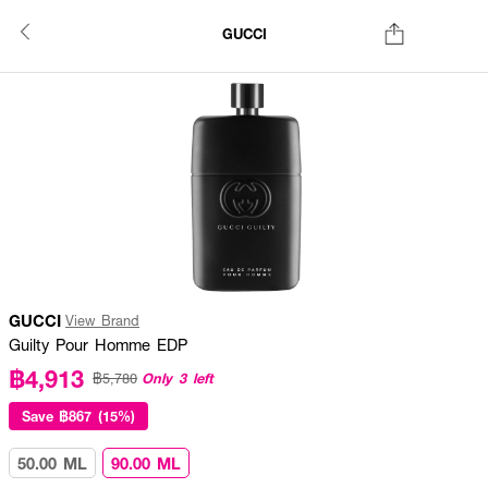
GUCCI
GUCCI
View Brand
Guilty Pour Homme EDP
฿4,913
Only 3 left
฿5,780
Save
฿867 (15%)
50.00 ML
90.00 ML