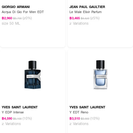
GIORGIO ARMANI
JEAN PAUL GAULTIER
Acqua Di Gio For Men EDT
Le Male Elixir Parfum
(20%)
(25%)
฿2,960
฿3,465
฿3,700
฿4,620
size 50 ML
2 Variations
YVES SAINT LAURENT
YVES SAINT LAURENT
Y EDP Intense
Y EDT Reno
(10%)
(10%)
฿4,590
฿3,510
฿5,100
฿3,900
2 Variations
2 Variations