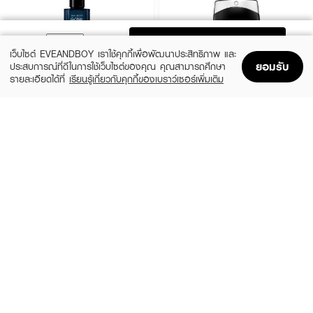
ADD TO BAG
เว็บไซต์ EVEANDBOY เราใช้คุกกี้เพื่อพัฒนาประสิทธิภาพ และ
ยอมรับ
ประสบการณ์ที่ดีในการใช้เว็บไซต์ของคุณ คุณสามารถศึกษา
รายละเอียดได้ที่
เรียนรู้เกี่ยวกับคุกกี้ของเบราว์เซอร์เพิ่มเติม
Home
Home
Promotions
Promotions
Shopping Bag
Shopping Bag
Account
Account
DAVIDOFF
MONTBLANC
Cool Water Intense For Him EDP
Legend EDT
(25%)
(25%)
฿1,800
฿3,638
฿2,400
฿4,850
2 Variations
3 Variations