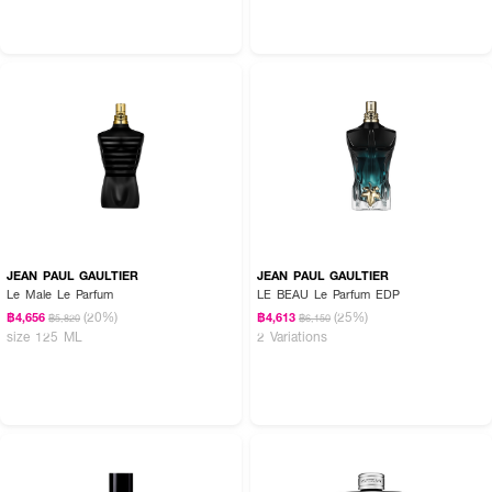
JEAN PAUL GAULTIER
JEAN PAUL GAULTIER
Le Male Le Parfum
LE BEAU Le Parfum EDP
(20%)
(25%)
฿4,656
฿4,613
฿5,820
฿6,150
size 125 ML
2 Variations