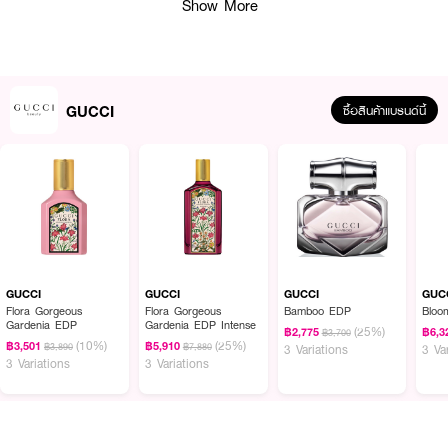
Show More
GUCCI
ซื้อสินค้าแบรนด์นี้
ผลลัพธ์ที่ได้ :
GUCCI
GUCCI
GUCCI
GUC
Flora Gorgeous
Flora Gorgeous
Bamboo EDP
Bloo
น้ำหอมสำหรับผู้ชาย ให้กลิ่นหอมที่มีสเน่ห์ ชวนหลงไหล กลิ่นน่าดึงดูด
Gardenia EDP
Gardenia EDP Intense
(25%)
฿2,775
฿6,3
฿3,700
(10%)
(25%)
฿3,501
฿5,910
● GUCCI Guilty Pour Homme Elixir Parfum
฿3,890
฿7,880
3 Variations
3 Va
3 Variations
3 Variations
● น้ำหอมสำหรับผู้ชาย
● ให้กลิ่นหอมที่มีสเน่ห์ ชวนหลงไหล
● Top Notes: Orange Flower Absolute, Pimento, Nutmeg