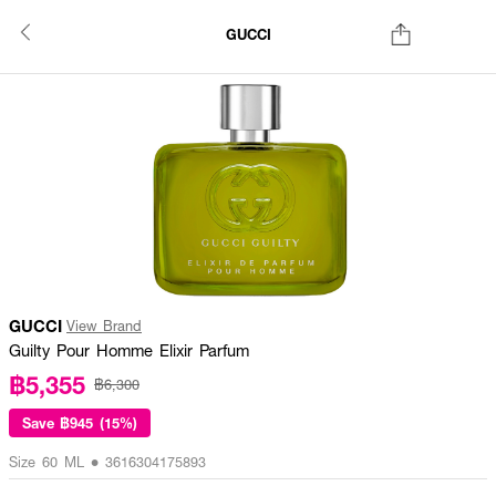
GUCCI
GUCCI
View Brand
Guilty Pour Homme Elixir Parfum
฿5,355
฿6,300
Save
฿945 (15%)
Size 60 ML • 3616304175893