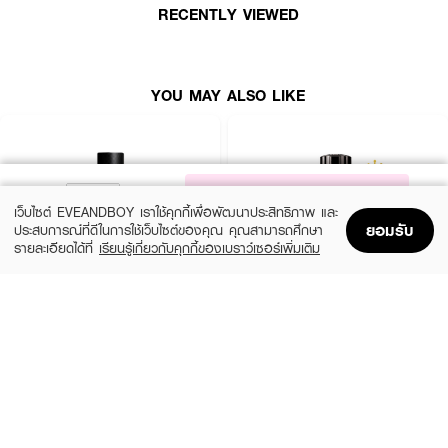
RECENTLY VIEWED
● Heart Notes: Orris Butter, Orange Flower Absolute, Osmanthus
● Base Notes: Ambrofix, Benzoin Resinoid Laos, Vanillin Ex-
rice, Patchouli Oil Colorless
YOU MAY ALSO LIKE
● ขนาด 60 ml.
How to Use :
NOTIFY ME
ฉีดน้ำหอมตามบริเวณจุดชีพจร เช่น ต้นคอ ข้อมือ ข้อพับแขน และสามารถเพิ่ม
เว็บไซต์ EVEANDBOY เราใช้คุกกี้เพื่อพัฒนาประสิทธิภาพ และ
ความหอมให้เสื้อผ้า พร้อมใช้ร่วมกับผลิตภัณฑ์อื่นๆ เพื่อกลิ่นที่ติดทนตลอดทั้งวัน
ยอมรับ
ประสบการณ์ที่ดีในการใช้เว็บไซต์ของคุณ คุณสามารถศึกษา
รายละเอียดได้ที่
เรียนรู้เกี่ยวกับคุกกี้ของเบราว์เซอร์เพิ่มเติม
Home
Home
Promotions
Promotions
Shopping Bag
Shopping Bag
Account
Account
YVES SAINT LAURENT
MONTBLANC
Y Men EDP
Explorer EDP
(10%)
(25%)
฿4,050
฿3,900
฿4,500
฿5,200
2 Variations
3 Variations