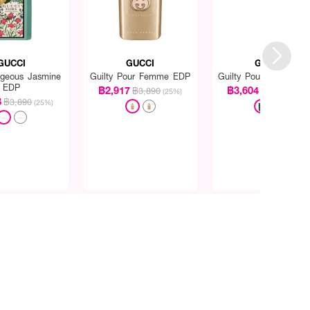
GUCCI
GUCCI
GUCCI
rgeous Jasmine
Guilty Pour Femme EDP
Guilty Pour Homme 
EDP
฿2,917
฿3,604
฿3,890
฿4,240
(25%)
(15%
8
฿3,890
(25%)