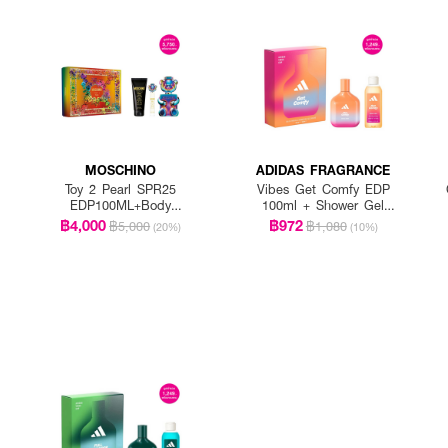
MOSCHINO
ADIDAS FRAGRANCE
Toy 2 Pearl SPR25
Vibes Get Comfy EDP
EDP100ML+Body
100ml + Shower Gel
Lotion100ml+EDP10ml
100ml
฿4,000
฿972
฿5,000
฿1,080
(20%)
(10%)