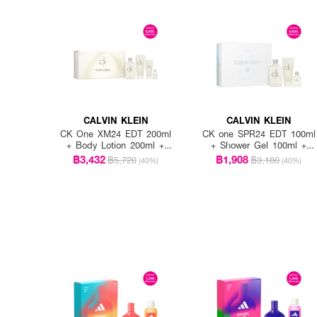
CALVIN KLEIN
CALVIN KLEIN
CK One XM24 EDT 200ml
CK one SPR24 EDT 100ml
+ Body Lotion 200ml +
+ Shower Gel 100ml +
Shower Gel 100ml + EDT
EDT 15ml
฿3,432
฿1,908
฿5,720
฿3,180
(40%)
(40%)
15ml