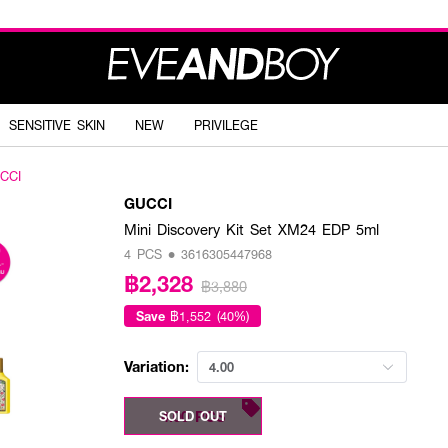
SENSITIVE SKIN
NEW
PRIVILEGE
CCI
GUCCI
Mini Discovery Kit Set XM24 EDP 5ml
4 PCS • 3616305447968
฿2,328
฿3,880
Save
฿1,552 (40%)
Variation:
4.00
4.00 PCS
SOLD OUT