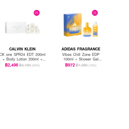
CALVIN KLEIN
ADIDAS FRAGRANCE
CK one SPR24 EDT 200ml
Vibes Chill Zone EDP
+ Body Lotion 200ml +
100ml + Shower Gel
Shower Gel 100ml + Mini
100ml
฿2,496
฿972
฿4,160
฿1,080
(40%)
(10%)
15ml