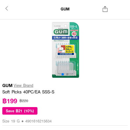
GUM
GUM
View Brand
Soft Picks 40PC/EA SSS-S
฿199
฿220
Save
฿21 (10%)
Size 19 G • 4901616215634