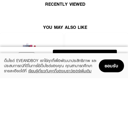
RECENTLY VIEWED
YOU MAY ALSO LIKE
ADD TO BAG
เว็บไซต์ EVEANDBOY เราใช้คุกกี้เพื่อพัฒนาประสิทธิภาพ และ
ยอมรับ
ประสบการณ์ที่ดีในการใช้เว็บไซต์ของคุณ คุณสามารถศึกษา
รายละเอียดได้ที่
เรียนรู้เกี่ยวกับคุกกี้ของเบราว์เซอร์เพิ่มเติม
Home
Home
Promotions
Promotions
Shopping Bag
Shopping Bag
Account
Account
EUTHYMOL
DENTISTE
Whitening travel kit (Toothpaste 20g
Sukiri
+Toothbrush)
(5%)
฿189
฿198
(11%)
฿309
฿349
size 50 PCS
size 67 G