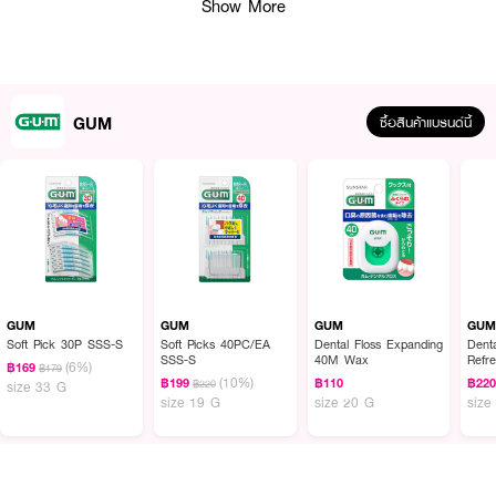
Show More
· รองรับซอกฟันหลายขนาด (SSS–S) ใช้งานสะดวก
· ลดการสะสมของคราบสกปรกในซอกฟัน
· กล่องขนาดกะทัดรัด พกพาสะดวก ใช้งานได้ทุกที่
GUM
ซื้อสินค้าแบรนด์นี้
· เหมาะสำหรับการดูแลสุขภาพช่องปากเป็นประจำทุกวัน
How to Use :
ใช้ครั้งละ 1 ชิ้น ค่อยๆ เคลื่อนไหวเข้าออก ทำความสะอาดระหว่างซอกฟัน
GUM
GUM
GUM
GU
Soft Pick 30P SSS-S
Soft Picks 40PC/EA
Dental Floss Expanding
Dent
SSS-S
40M Wax
Refr
(6%)
฿169
฿179
(10%)
฿199
฿110
฿22
฿220
size 33 G
size 19 G
size 20 G
size