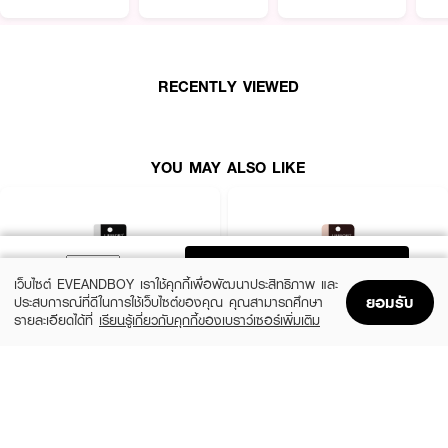
ผลลัพธ์ที่ได้ :
RECENTLY VIEWED
GVANA Dandi Liner
อายไลเนอร์หัวพู่กันขนาดเล็กพิเศษ 0.01 มม. ช่วยให้เขียน
เส้นได้เรียวและบาง ปรับหัวแปรงได้ 15 องศาเพื่อให้เหมาะกับมุมตาแต่ละข้าง ใช้งาน
สะดวก
·
หัวแปรงพู่กัน หัวเล็กพิเศษ 0.01 เขียนง่ายเส้นเล็ก เรียว บาง
YOU MAY ALSO LIKE
·
ปรับหัวได้ 15 องศา ช่วยปรับองศาให้เข้ากับมุมตาแต่ละข้าง
·
Support การมือสั่น มือไม่นิ่งให้ใช้งานง่ายยิ่งขึ้น
·
เขย่าทุกครั้งก่อนใช้งาน เพื่อเพิ่มความชัดของสีให้สม่ำเสมอ
ADD TO BAG
เว็บไซต์ EVEANDBOY เราใช้คุกกี้เพื่อพัฒนาประสิทธิภาพ และ
ยอมรับ
ประสบการณ์ที่ดีในการใช้เว็บไซต์ของคุณ คุณสามารถศึกษา
รายละเอียดได้ที่
เรียนรู้เกี่ยวกับคุกกี้ของเบราว์เซอร์เพิ่มเติม
Home
Home
Promotions
Promotions
Shopping Bag
Shopping Bag
Account
Account
LIFEFORD
LIFEFORD
Extreme Super Black Eyeliner
Extreme Super Eyeliner
(38%)
(38%)
฿99
฿99
฿159
฿159
size 0.5 G
Brown