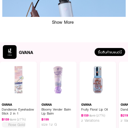
Show More
GVANA
ซื้อสินค้าแบรนด์นี้
GVANA
GVANA
GVANA
GVA
Dandisnow Eyeshadow
Bloomy Vender Balm
Fruity Floral Lip Oil
Dand
Stick 2 in 1
Lip Balm
(27%)
฿159
฿21
฿219
(27%)
฿159
฿199
฿219
2 Variations
2 Va
size 12 G
Rose Gold