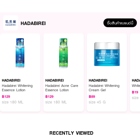
HADABIREI
ซื้อสินค้าแบรนด์นี้
ผลลัพธ์ที่ได้ :
HADABIREI Acne Care Essence Lotion 180ml
เอสเซนส์โลชั่นบำรุงผิวหน้า
และลำคอ ได้ถูกรังสรรค์และพัฒนาด้วยความตั้งใจ มีส่วนผสมของ Tea Tree Oil,
Witch Hazel, Natural Herb Complex 6 (HD) & MediCA-PW และ Salicylic
HADABIREI
HADABIREI
HADABIREI
HAD
Acid ที่ช่วยลดโอกาสการเกิดสิว และรอยแดงให้แลดูจางลง มีส่วนช่วยในการเร่ง
Hadabirei Whitening
Hadabirei Acne Care
Hadabirei Whitening
Whit
Essence Lotion
Essence Lotion
Cream Gel
กระบวนการผลัดชั้นผิวส่วนบน ลดความมันส่วนเกินบนใบหน้า ให้ผิวชุ่มชื้น ดู
฿19
สุขภาพดี ใช้ได้แม้ผิวที่แพ้ง่าย ด้วยค่ากรด-ด่างที่ใกล้เคียงกับผิว ปราศจาก
฿129
฿129
฿89
size
size 180 ML
size 180 ML
size 45 G
แอลกอฮอล์ และพาราเบน
● ลดการเกิดสิว บำรุงผิวให้ดูสดใส สุขภาพดี
● ช่วยกระชับรูขุมขุน ลดความมันส่วนเกินบนใบหน้า
● ปลอบประโลมผิว ลดการระคายเคือง
RECENTLY VIEWED